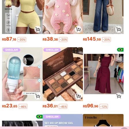
87
38
145
R$
,16
R$
,36
R$
,59
-20%
-20%
-20%
23
36
96
R$
,65
R$
,01
R$
,96
-46%
-45%
-12%