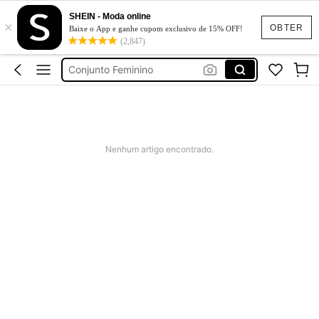
SHEIN - Moda online
×
Calça Jeans Feminina
OBTER
Baixe o App e ganhe cupom exclusivo de 15% OFF!
(2,847)
Vestido Feminino
Conjunto Feminino
Vestido De Festa Casamento
Vestido Longo
Calça Jeans Feminina
Nenhum artigo encontrado.
Vestido Feminino