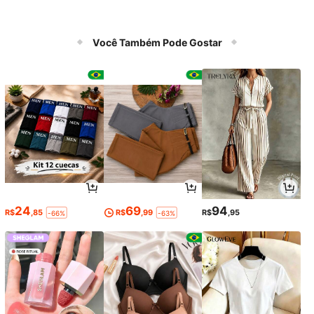
Você Também Pode Gostar
24
69
94
R$
,85
R$
,99
R$
,95
-66%
-63%