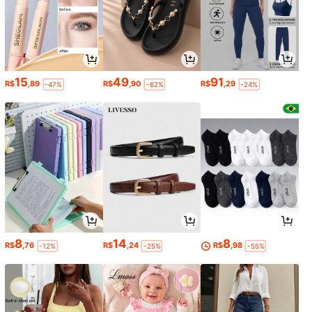
15
49
91
R$
,89
R$
,90
R$
,29
-47%
-62%
-24%
8
14
8
R$
,76
R$
,24
R$
,98
-12%
-25%
-55%