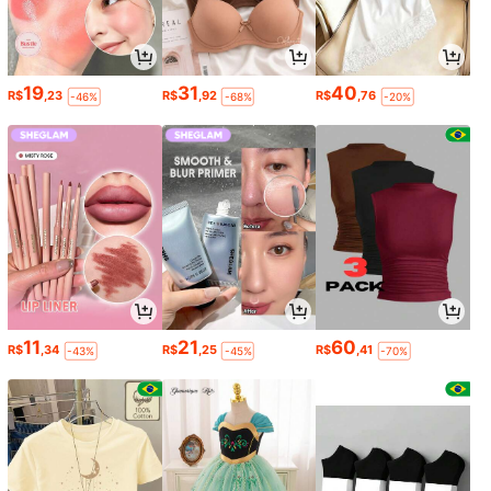
19
31
40
R$
,23
R$
,92
R$
,76
-46%
-68%
-20%
11
21
60
R$
,34
R$
,25
R$
,41
-43%
-45%
-70%