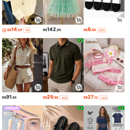
14
142
8
R$
,50
R$
,95
R$
,98
-9%
-82%
91
29
27
R$
,95
R$
,99
R$
,12
-40%
-20%