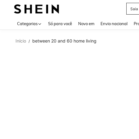
Saia
Use up 
Categorias
Só para você
Novo em
Envio nacional
Pr
Início
between 20 and 60 home living
/