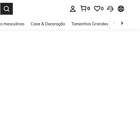
0
0
ar. Press Enter to select.
s masculinas
Casa & Decoração
Tamanhos Grandes
Joias e acessó