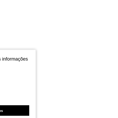
s informações
es