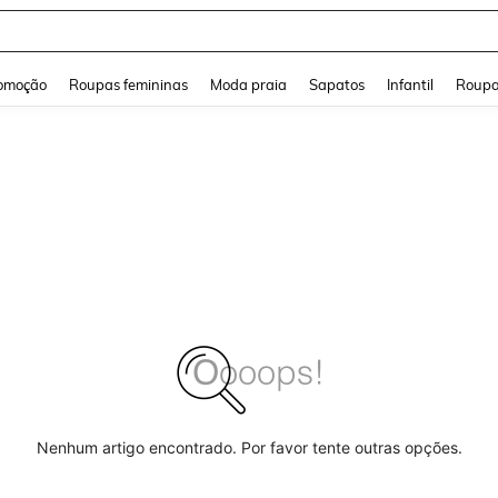
and down arrow keys to navigate search Buscas recentes and Pesquisar e Encontr
omoção
Roupas femininas
Moda praia
Sapatos
Infantil
Roupa
Nenhum artigo encontrado. Por favor tente outras opções.