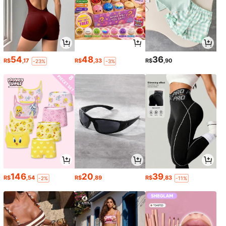
54
48
36
R$
,17
R$
,33
R$
,90
-23%
-3%
146
20
39
R$
,54
R$
,89
R$
,83
-2%
-11%