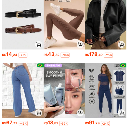
14
43
178
R$
,24
R$
,82
R$
,49
-25%
-39%
-25%
67
18
91
R$
,77
R$
,82
R$
,29
-43%
-52%
-24%