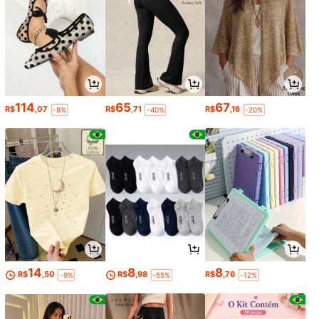
114
65
67
R$
,07
R$
,71
R$
,16
-8%
-40%
-20%
14
8
8
R$
,50
R$
,98
R$
,76
-9%
-55%
-12%