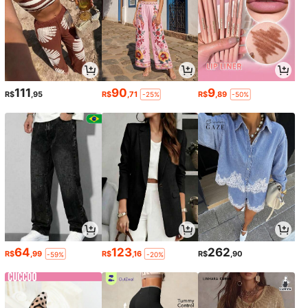
111
90
9
R$
,95
R$
,71
R$
,89
-25%
-50%
64
123
262
R$
,99
R$
,16
R$
,90
-59%
-20%