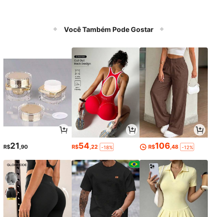
Você Também Pode Gostar
21
54
106
R$
,90
R$
,22
R$
,48
-18%
-12%