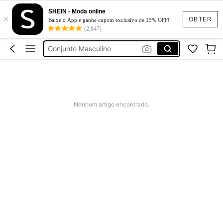
Short Masculino
SHEIN - Moda online
×
Adidas
OBTER
Baixe o App e ganhe cupom exclusivo de 15% OFF!
(2,847)
Conjunto Masculino
Calça Masculina
Academia Masculino
Short Masculino
Adidas
Nenhum artigo encontrado.