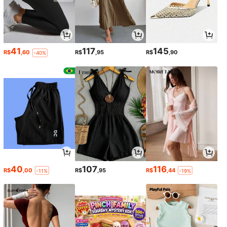
41
117
145
R$
,60
R$
,95
R$
,90
-40%
40
107
116
R$
,00
R$
,95
R$
,44
-11%
-19%