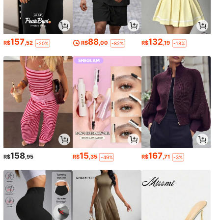
157
88
132
R$
,52
R$
,00
R$
,19
-20%
-82%
-18%
158
15
167
R$
,95
R$
,35
R$
,71
-49%
-3%