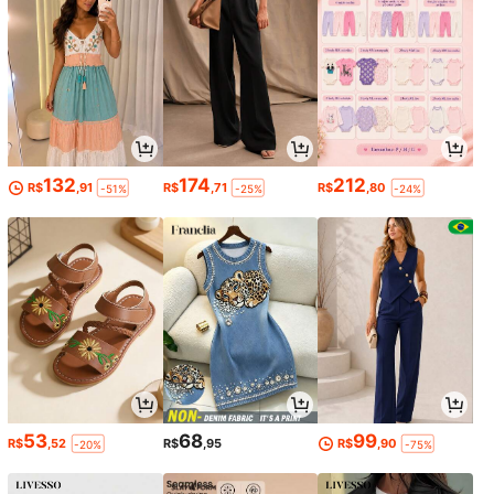
132
174
212
R$
,91
R$
,71
R$
,80
-51%
-25%
-24%
53
68
99
R$
,52
R$
,95
R$
,90
-20%
-75%