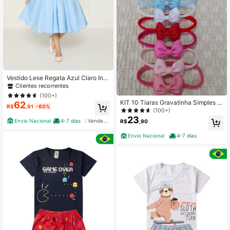
Vestido Lese Regata Azul Claro Infa
ntil Menina Aniversário Bordado Lai
Clientes recorrentes
se
(100+)
KIT 10 Tiaras Gravatinha Simples n
62
R$
,91
-60%
a Meia de Seda
(100+)
23
Envio Nacional
4-7 dias
Vendedor Indicado
R$
,90
Envio Nacional
4-7 dias