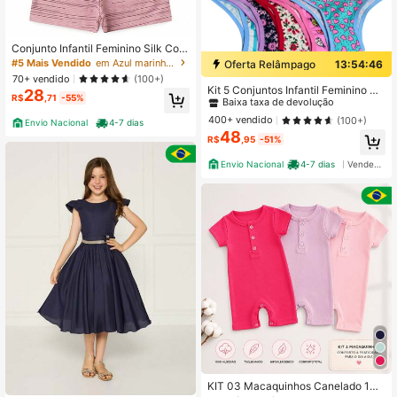
Conjunto Infantil Feminino Silk Cora
ção Tam 2 ao 14 anos
#5 Mais Vendido
em Azul marinho Conjuntos para meninas
Oferta Relâmpago
13:54:45
#3 Mais Vendido
em Todos Pijamas para meninas
70+ vendido
(100+)
Baixa taxa de devolução
Kit 5 Conjuntos Infantil Feminino Ca
28
R$
,71
-55%
lcinha e Top Estampado Microfibra
#3 Mais Vendido
#3 Mais Vendido
em Todos Pijamas para meninas
em Todos Pijamas para meninas
4 a 12 anos
Baixa taxa de devolução
Baixa taxa de devolução
400+ vendido
(100+)
Envio Nacional
4-7 dias
48
#3 Mais Vendido
em Todos Pijamas para meninas
R$
,95
-51%
Baixa taxa de devolução
Envio Nacional
4-7 dias
Vendedor Indicado
KIT 03 Macaquinhos Canelado 10