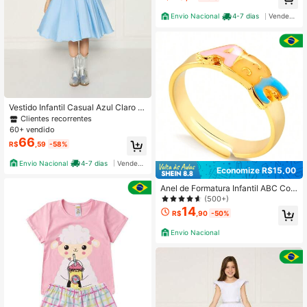
Envio Nacional
4-7 dias
Vendedor Indicado
Vestido Infantil Casual Azul Claro Pr
incesa Festa Aniversário Luxo
Clientes recorrentes
60+ vendido
66
R$
,59
-58%
Envio Nacional
4-7 dias
Vendedor Indicado
Economize R$15,00
Anel de Formatura Infantil ABC Colo
rido Banhado em Ouro 18K Ajustáve
(500+)
l
14
R$
,90
-50%
Envio Nacional