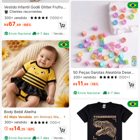
#1 Mais Vendido
em Azul Vestidos de meninas
Clientes recorrentes
Vestido Infantil Godê Glitter Frufru A
zul Claro Manga Godê Frufru Festa
#1 Mais Vendido
#1 Mais Vendido
em Azul Vestidos de meninas
em Azul Vestidos de meninas
Cinto De Pérolas Rodado Princesa
Clientes recorrentes
Clientes recorrentes
300+ vendido
(1000+)
Menina Forrado Brilho Anivarsário
67
#1 Mais Vendido
em Azul Vestidos de meninas
Casamento Luxo
R$
,49
-66%
Clientes recorrentes
Envio Nacional
4-7 dias
Vendedor Indicado
50 Peças Garotas Aleatória Desenh
o De Flores Garras De Cabelo Para
200+ vendido
(500+)
Cabelo Decoração
11
R$
,99
-76%
Envio Nacional
4-7 dias
Body Bebê Abelha
#2 Mais Vendido
em Animais Macacões para bebês meninos
300+ vendido
(100+)
14
R$
,25
-52%
Envio Nacional
4-7 dias
Vendedor Indicado