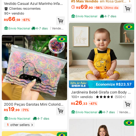
0% Algodão Manga Curta
#5 Mais Vendido
em Rosa Quente Macacões para bebês meninas
Vestido Casual Azul Marinho Infanti
69
l De Festa 15 Anos Liso
R$
,90
-56%
Último dia
Clientes recorrentes
90+ vendido
Envio Nacional
4-7 dias
66
R$
,59
-67%
Envio Nacional
4-7 dias
Vendedor Indicado
Economize R$23,57
Jardineira Bebê Girafa com Body 2
Peças
100+ vendido
(500+)
26
R$
,33
-47%
2000 Peças Garotas Mini Colorida
19
Elastico Laço De Cabelo Adequado
R$
,99
-71%
Envio Nacional
4-7 dias
Vendedor Indicado
Para Uso Diário
Envio Nacional
4-7 dias
1
other sellers