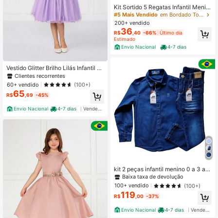
Kit Sortido 5 Regatas Infantil Menin
o Básica Lisa Tamanho 2 ao 12
#5 Mais Vendido
em Bordado Tops para meninos
200+ vendido
36
R$
,40
-66%
Último dia
Estimado
Envio Nacional
4-7 dias
Vestido Glitter Brilho Lilás Infantil Pr
incesa Luxo Menina
Clientes recorrentes
60+ vendido
(100+)
65
R$
,69
-45%
Envio Nacional
4-7 dias
Vendedor Indicado
kit 2 peças infantil menino 0 a 3 an
os
Baixa taxa de devolução
100+ vendido
(100+)
119
R$
,00
-37%
Envio Nacional
4-7 dias
Vendedor Indicado