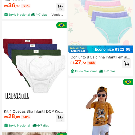
36
R$
,96
-25%
Envio Nacional
4-7 dias
Vendedor Indicado
Economize R$22,68
Conjunto 8 Calcinha Infantil em alg
27
odão Novidade meninas DCP Kids
R$
,72
-45%
Envio Nacional
4-7 dias
Kit 4 Cuecas Slip Infantil DCP Kids
28
Algodão
R$
,09
-50%
Envio Nacional
4-7 dias