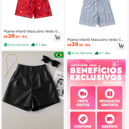
Pijama Infantil Masculino Verão Ga
39
me Over - Hey Kids Azul
R$
,90
-9%
Pijama Infantil Masculino Verão Cof
39
fe With Skateboard - Hey Kids - Bra
Envio Nacional
4-7 dias
R$
,50
-9%
nco
Envio Nacional
4-7 dias