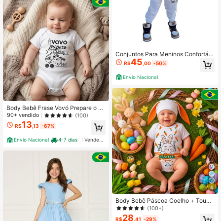
Conjuntos Para Meninos Confortáv
45
el calça e camisa jogger Conjunto d
R$
,00
-50%
o gato
Envio Nacional
Body Bebê Frase Vovó Prepare o C
olinho
90+ vendido
(100)
13
R$
,13
-67%
Envio Nacional
4-7 dias
Vendedor Indicado
4
Body Bebê Páscoa Coelho + Touca
Kit 2 Peças Temático Mesversário 1
(100+)
00% Algodão
28
R$
,41
-29%