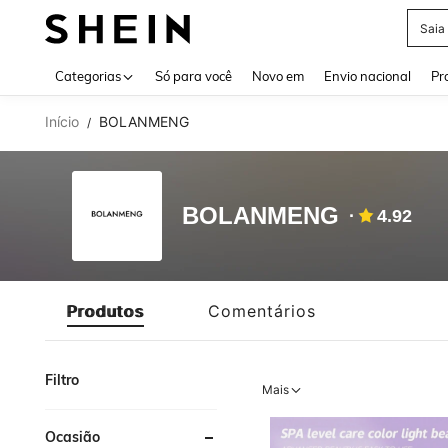
Saia
Use up 
Categorias
Só para você
Novo em
Envio nacional
Pr
Início
BOLANMENG
/
BOLANMENG
4.92
Produtos
Comentários
Filtro
Mais
Ocasião