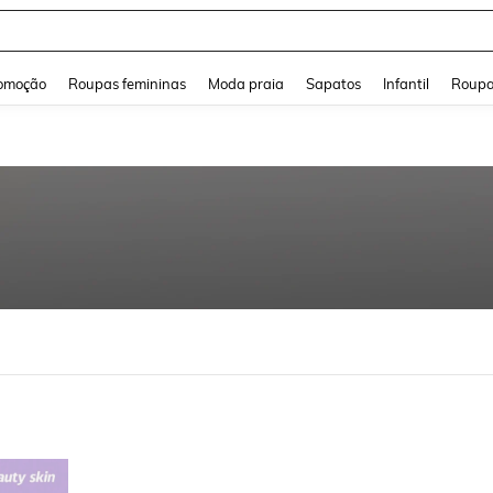
and down arrow keys to navigate search Buscas recentes and Pesquisar e Encontr
omoção
Roupas femininas
Moda praia
Sapatos
Infantil
Roupa