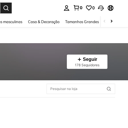
0
0
ar. Press Enter to select.
s masculinas
Casa & Decoração
Tamanhos Grandes
Joias e acessó
Seguir
178 Seguidores