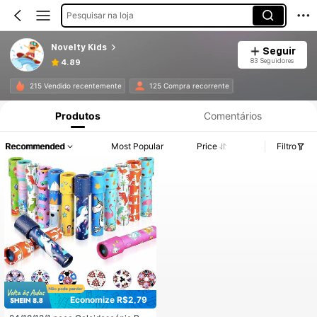
Pesquisar na loja
Novelty Kids
Seguir
83 Seguidores
4.89
215 Vendido recentemente
125 Compra recorrente
Produtos
Comentários
Recommended
Most Popular
Price
Filtro
Economize R$2,79