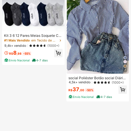
Kit 3 6 12 Pares Meias Soquete Ca
no Curto Unissex Multicolorido 40-
#1 Mais Vendido
em Tecido de malha Meias masculinas até o tornozel
46
9,4k+ vendido
(1000+)
8
R$
,98
-55%
Envio Nacional
4-7 dias
7
social Poliéster Botão social Diário
PRIMAVERA/VERAO/INVERNO
4,5k+ vendido
(1000+)
37
R$
,00
-50%
Envio Nacional
4-7 dias