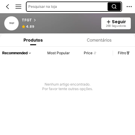
Pesquisar na loja
TFGT
Seguir
268 Seguidores
4.89
Produtos
Comentários
Recommended
Most Popular
Price
Filtro
Nenhum artigo encontrado.
Por favor tente outras opções.