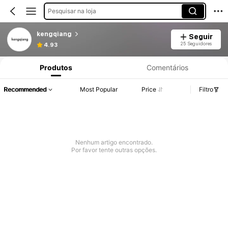
Pesquisar na loja
kengqiang
Seguir
25 Seguidores
4.93
Produtos
Comentários
Recommended
Most Popular
Price
Filtro
Nenhum artigo encontrado.
Por favor tente outras opções.