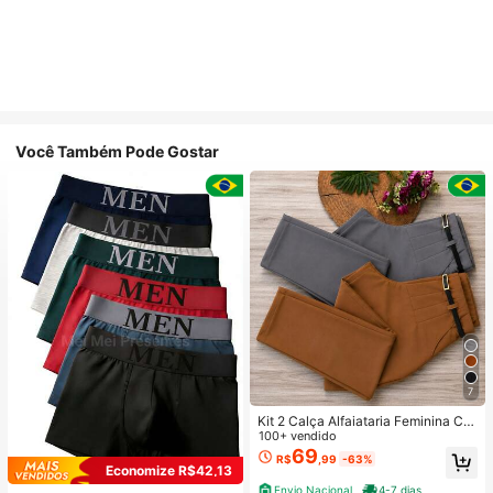
Você Também Pode Gostar
7
Kit 2 Calça Alfaiataria Feminina Co
m Cinto
100+ vendido
69
R$
,99
-63%
Economize R$42,13
Envio Nacional
4-7 dias