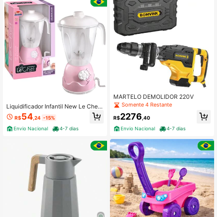
MARTELO DEMOLIDOR 220V
Somente 4 Restante
Liquidificador Infantil New Le Chef
Usual Rosa Com Manivela Brinqued
54
2276
R$
,24
-15%
R$
,40
o Divertido Educativo
Envio Nacional
4-7 dias
Envio Nacional
4-7 dias