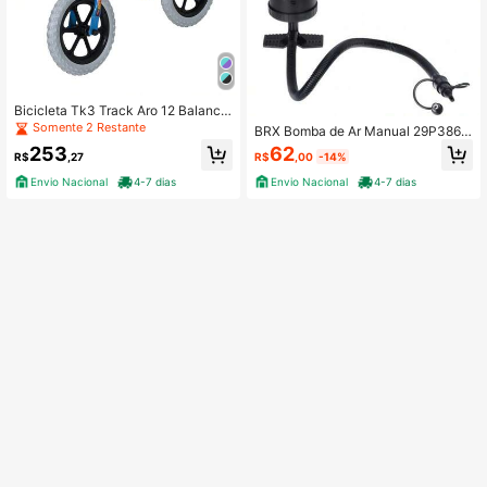
Bicicleta Tk3 Track Aro 12 Balance
Bike Ranger Corp Azul Tifani e Pret
Somente 2 Restante
BRX Bomba de Ar Manual 29P386
o
Preto Compacta Leve Eficiente co
62
253
R$
,00
-14%
R$
,27
m Câmera Grande Válvula de Segur
ança e Mangueira Flexível para Col
Envio Nacional
4-7 dias
Envio Nacional
4-7 dias
chão Inflável