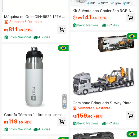
Kit 3 Ventoinha Cooler Fan RGB AR
GB 120mm Branco com Controle e
141
Máquina de Gelo OIH-5522 127V Pr
R$
,44
-15%
Controladora Hub - Delta
oduz 12 kg por Dia Design Compact
Somente 6 Restante
o Sem Instalação Hidráulica Reserv
Envio Nacional
4-7 dias
811
atório 1,3 Litros Eficiência Energétic
R$
,90
-11%
a
Envio Nacional
4-7 dias
Caminhao Brinquedo S-way Plataf
orma Retroescavadeira Case
Somente 9 Restante
159
Garrafa Térmica 1 Litro Inox Isomax
R$
,90
-19%
Camping Corrida Pesca NTK Cor Br
119
R$
,90
-8%
anco
Envio Nacional
4-7 dias
Envio Nacional
4-7 dias