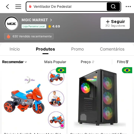
Ventilador De Pedestal
MGIC MARKET
Seguir
312 Seguidores
4.69
Loja Parceira Local
630 Vendido recentemente
Início
Produtos
Promo
Comentários
Recomendar
Mais Popular
Preço
Filtro