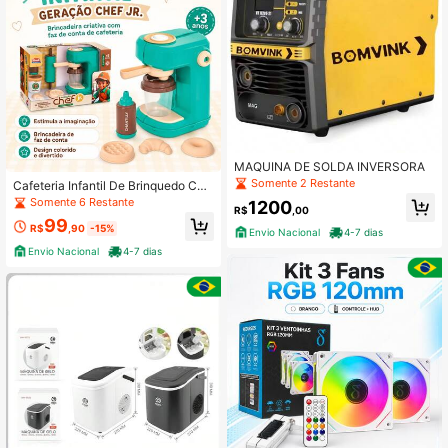
MAQUINA DE SOLDA INVERSORA
Somente 2 Restante
Cafeteria Infantil De Brinquedo Co
m Luz E Som Geração Chef Jr Usua
Somente 6 Restante
1200
R$
,00
l
99
R$
,90
-15%
Envio Nacional
4-7 dias
Envio Nacional
4-7 dias