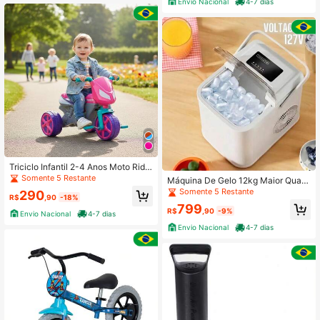
Envio Nacional
4-7 dias
Triciclo Infantil 2-4 Anos Moto Ride
r Com Pedal Para Passeio Usual Bri
Somente 5 Restante
Máquina De Gelo 12kg Maior Quali
nquedos Rosa
dade Portátil Rápida Eficaz 220v 12
Somente 5 Restante
290
R$
,90
-18%
7v Branco
799
R$
,90
-9%
Envio Nacional
4-7 dias
Envio Nacional
4-7 dias