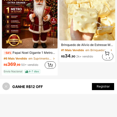
Brinquedo de Alívio de Estresse Macio e Fofo com Aroma de Leite Doce em Formato de Bolinho de TPR, Ornamento Fofo e Divertido de 5cm para Apertar e Aliviar o Estresse, Presente Prático e Elegante, Adequado para Aniversário, Páscoa, Halloween, Natal e Diversos Presentes de Festa, Melhora o Humor
#1 Mais Vendido
em Brinquedos de apertar para adolescentes
1
Papai Noel Gigante 1 Metro Linha Premium Decoração Natalina Luxo Enfeite De Natal Luxuoso Comércio
-54%
1
34
R$
,90
2k+ vendido
#6 Mais Vendido
em Suprimentos para festas de festivais
369
R$
,99
50+ vendido
Envio Nacional
4-7 dias
GANHE R$12 OFF
Registrar