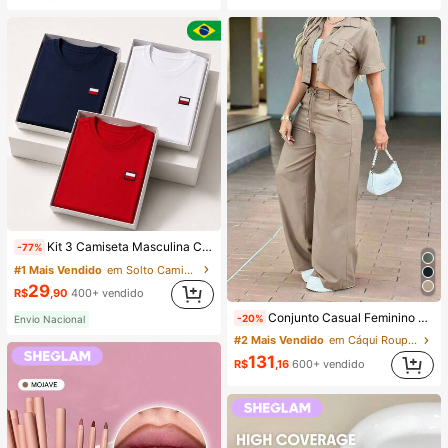
(1000+)
(1000+)
Kit 3 Camiseta Masculina Camisa Malha Premium 100% Algodão Fio 30.1 Básica Modelo Tommi Confortável Varias Cores
-77%
#1 Mais Vendido
em Solto Camisetas masculinas
29
R$
,90
400+ vendido
Conjunto Casual Feminino de Verão com Duas Peças em Cor Sólida: Top de Manga Curta com Gola e Bolsos, Calça Reta de Cintura Alta Elegante, do Trabalho ao Fim de Semana
-20%
Envio Nacional
#2 Mais Vendido
em Cáqui Roupas Femininas De Duas Peças
131
R$
,16
600+ vendido