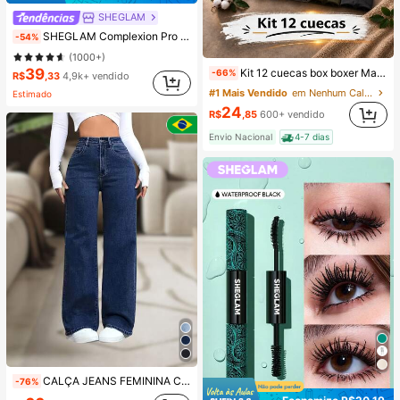
SHEGLAM
SHEGLAM Complexion Pro Base Matte RespiráVel De Longa DuraçãO-Shell Marca De Beleza CosméTicos Maquiagem Para Mulheres E Meninas
-54%
(1000+)
39
Kit 12 cuecas box boxer Masculinas Premium Microfibra Confort Boxer ou 4
-66%
R$
,33
4,9k+ vendido
#1 Mais Vendido
em Nenhum Calções de banho masculinos
Estimado
24
R$
,85
600+ vendido
Envio Nacional
4-7 dias
CALÇA JEANS FEMININA CINTURA ALTA PANTALONA WIDE LEG LISA DENIM PREMIUM-11.11 Promoção Cor Preto
-76%