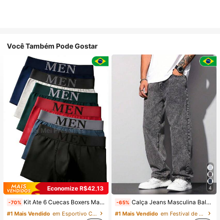
Você Também Pode Gostar
Economize R$42,13
4
Kit Ate 6 Cuecas Boxers Masculina Confortável Macia Cueca Adulto de Microfibra Cores Lisa Variadas
Calça Jeans Masculina Balão Reto Baggy Premium Streetwear Oversized Rapper Ganga Estilo Skatista Folgadas
-70%
-65%
#1 Mais Vendido
em Esportivo Calções de banho masculinos
#1 Mais Vendido
em Festival de casamento Calças masculinas