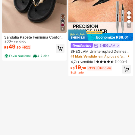
4
4
Sandália Papete Feminina Confortá
Economize R$8,61
vel Elegante Leve para o Dia a Dia
200+ vendido
Tendencia
SHEGLAM
49
R$
,90
-62%
SHEGLAM Uninterrupted Delinead
or LíQuido à Prova D'áGua Kohl Kaj
Envio Nacional
4-7 dias
#1 Mais Vendido
em À prova d 'água Delineadores de longa duração
al Marca De Beleza CosméTicos M
4,7k+ vendido
(1000+)
aquiagem Para Mulheres E Menina
19
s
R$
,38
-31%
Último dia
Estimado