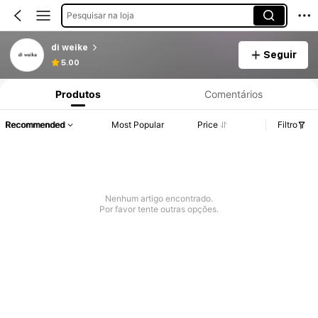
Pesquisar na loja
di weike
Seguir
5.00
Produtos
Comentários
Recommended
Most Popular
Price
Filtro
Nenhum artigo encontrado.
Por favor tente outras opções.