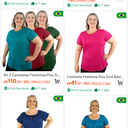
-15%
Últimos 2 dias
Envio Nacional
4-7 dias
Envio Nacional
4-7 dias
Kit 3 Camisetas Femininas Plus Siz
Camiseta Feminina Plus Size Básic
e T-Shirt Lisas Academia Dia a Dia
110
a Moda Fitness T-shirt Lisa
41
R$
,42
-15%
Últimos 2 dias
Básicas Manga Curta
R$
,57
-15%
Últimos 2 dias
Envio Nacional
4-7 dias
Envio Nacional
4-7 dias