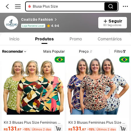
Blusa Plus Size
Coalizão Fashion
Seguir
83 Seguidores
4.94
Loja Parceira Local
Início
Produtos
Promo
Comentários
Recomendar
Mais Popular
Preço
Filtro
Kit 3 Blusas Plus Size Femininas Es
Kit 3 Blusas Femininas Plus Size Es
tampadas Moda Evangélica Gospel
tampadas Manga Curta Detalhe Gol
131
131
R$
,67
-15%
Últimos 2 dias
R$
,67
-15%
Últimos 2 dias
Manga Curta
a Entalhada V