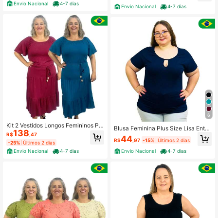
Envio Nacional
4-7 dias
Envio Nacional
4-7 dias
6
Kit 2 Vestidos Longos Femininos Plu
Blusa Feminina Plus Size Lisa Ental
138
s Size Moda 3 Marias
R$
,47
he Gola V Manga Japonesa
44
R$
,97
-15%
Últimos 2 dias
-25%
Últimos 2 dias
Envio Nacional
4-7 dias
Envio Nacional
4-7 dias