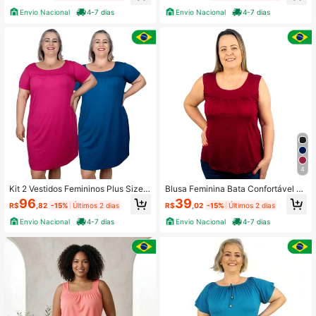
Envio Nacional
4-7 dias
Envio Nacional
4-7 dias
4
Kit 2 Vestidos Femininos Plus Size
Blusa Feminina Bata Confortável R
Midi Moda Evangélica Gospel
egata Lisa
96
39
R$
,82
-15%
Últimos 2 dias
R$
,02
-15%
Últimos 2 dias
Envio Nacional
4-7 dias
Envio Nacional
4-7 dias