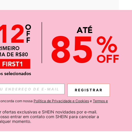
APP
CIAS SOBRE SHEIN.
REGISTRAR
Inscreva-se
ê concorda com nossa
Política de Privacidade e Cookies
e
Termos e
Subscribe
 ofertas exclusivas e SHEIN novidades por e-mail. 
osso entrar em contato com SHEIN para cancelar a 
ualquer momento.
Inscreva-se