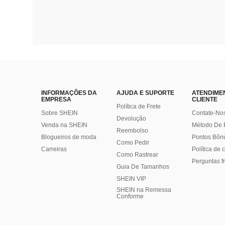
INFORMAÇÕES DA
AJUDA E SUPORTE
ATENDIME
EMPRESA
CLIENTE
Política de Frete
Sobre SHEIN
Contate-No
Devolução
Venda na SHEIN
Método De
Reembolso
Blogueiros de moda
Pontos Bôn
Como Pedir
Carreiras
Política de
Como Rastrear
Perguntas f
Guia De Tamanhos
SHEIN VIP
SHEIN na Remessa
Conforme