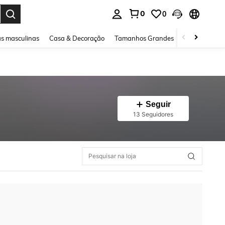
0
0
ar. Press Enter to select.
s masculinas
Casa & Decoração
Tamanhos Grandes
Joias e acessó
Seguir
13 Seguidores