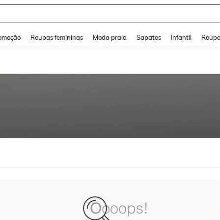
and down arrow keys to navigate search Buscas recentes and Pesquisar e Encontr
omoção
Roupas femininas
Moda praia
Sapatos
Infantil
Roupa