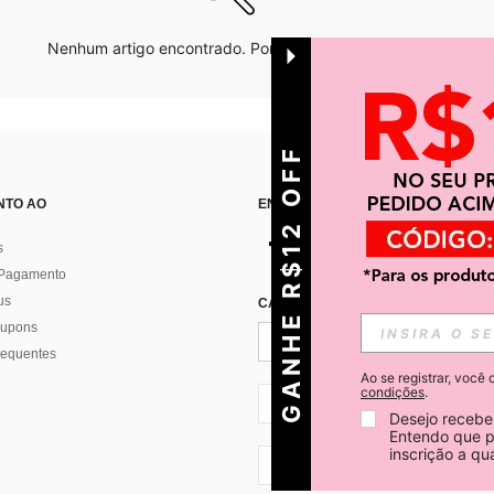
Nenhum artigo encontrado. Por favor tente outras opções.
GANHE R$12 OFF
NTO AO
ENCONTRE-NOS EM
s
 Pagamento
us
CADASTRE-SE PARA RECEBER NOTÍ
 cupons
requentes
Ao se registrar, voc
condições
.
BR + 55
Desejo receber
Entendo que p
inscrição a q
BR + 55