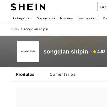
Saia
Use up 
Categorias
Só para você
Novo em
Envio nacional
Pr
Início
songqian shipin
/
songqian shipin
4.92
Produtos
Comentários