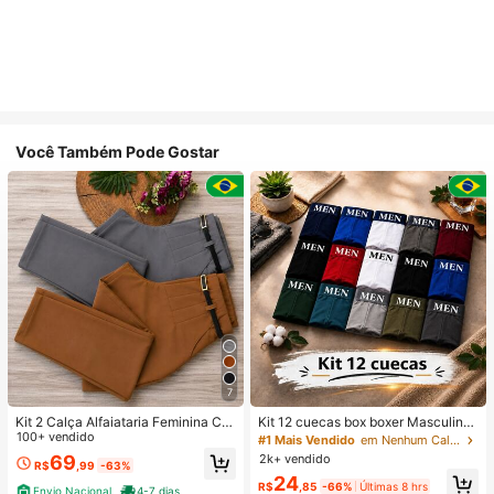
Você Também Pode Gostar
7
Kit 2 Calça Alfaiataria Feminina Co
Kit 12 cuecas box boxer Masculinas
m Cinto
100+ vendido
Premium Microfibra Confort Boxer o
#1 Mais Vendido
em Nenhum Calções de banho masculinos
u 4
2k+ vendido
69
R$
,99
-63%
24
R$
,85
-66%
Últimas 8 hrs
Envio Nacional
4-7 dias