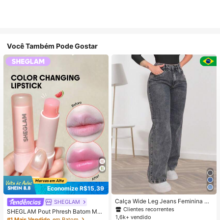
Você Também Pode Gostar
Economize R$15,39
Calça Wide Leg Jeans Feminina De
SHEGLAM
nim Levanta Bumbum Cós Alto teci
Clientes recorrentes
SHEGLAM Pout Phresh Batom Mud
do grosso Premium Lavagem Clara
1,6k+ vendido
a De Cor-Watermelon Lip Combo M
#1 Mais Vendido
em Batom