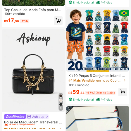
7
Envio Nacional
4-7 dias
Top Casual de Moda Fofa para Men
ina Bebê com Manga Curta e Gola
100+ vendido
Redonda, Adequada para Primaver
17
R$
,96
-25%
a e Verão
Kit 10 Peças 5 Conjuntos Infantil M
enino Verão em Algodão - 5 Shorts
#4 Mais Vendido
em novo Coordenadas de camiseta para meninos
5 Camisas Envio Sortido, Conjunto
100+ vendido
Juvenil de Menino
59
R$
,34
-67%
Últimos 3 dias
Envio Nacional
4-7 dias
6
Ashioup
#6 Mais Vendido
em Festa Bolsas com alça superior feminina
Quase esgotado!
Bolsa de Maquiagem Transversal P
ortátil Feminina com Duplo Zíper, B
#6 Mais Vendido
#6 Mais Vendido
em Festa Bolsas com alça superior feminina
em Festa Bolsas com alça superior feminina
olsa de Cosméticos Branca Elegant