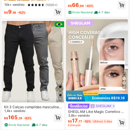
ou Grafite Perna Larga Marmorizad
arca De Beleza CosméTicos Maqui
66
10k+ vendido
(1000+)
a
R$
,99
-43%
agem Para Mulheres E Meninas
9
Envio Nacional
4-7 dias
R$
,56
-62%
20
Economize R$19,18
14
SHEGLAM
Kit 3 Calças compridas masculinas
em malha canelada com botões e b
1,4k+ vendido
SHEGLAM Like Magic Corretivo Alt
olsos. Tecido levemente elástico pa
a Cobertura 12H-Chantilly Marca D
3,8k+ vendido
165
R$
,29
-82%
ra maior conforto e estilo.
e Beleza CosméTicos Maquiagem
17
R$
,77
-52%
Últimos 3 dias
Para Mulheres E Meninas
Envio Nacional
4-7 dias
Estimado