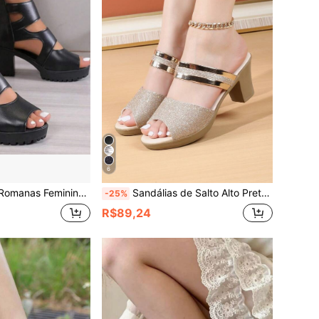
6
rosso, Plataforma Grossa, À Prova d'Água, Bico Aberto, Versáteis, Todos os Tamanhos
Sandálias de Salto Alto Pretas Sólidas de Moda Feminina de Verão, Chinelos Casuais Externos Slip-On, Sapatos Confortáveis para Mães
-25%
R$89,24