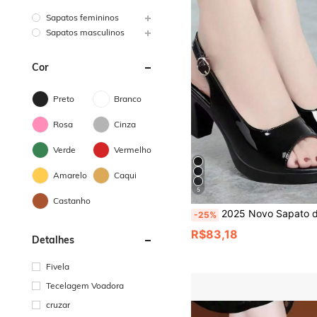
Sapatos femininos
Sapatos masculinos
Cor
Preto
Branco
Rosa
Cinza
Verde
Vermelho
Amarelo
Caqui
5
Castanho
2025 Novo Sapato de Mãe Doce com Bico Aberto Sandálias Femininas de Verão com Bico Aberto Salto Grosso Bico Aberto Sandálias de 
-25%
R$83,18
Detalhes
Fivela
Tecelagem Voadora
cruzar