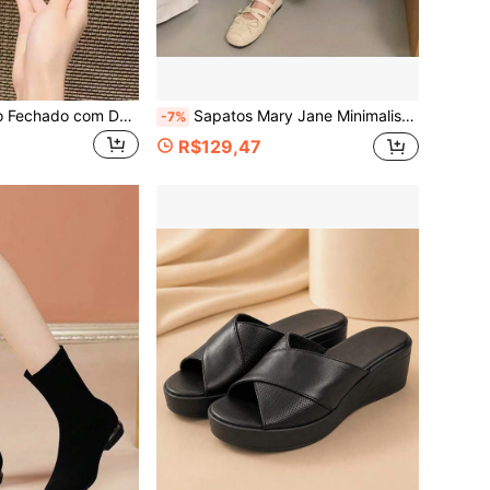
Sandálias de Bico Fechado com Design de Nicho Francês para Mulheres, Novo Estilo de Verão 2026, Salto Grosso de Luxo Leve, Sandálias Elegantes e Versáteis
Sapatos Mary Jane Minimalistas de Cor Sólida Únicos e Nicho, Novo Estilo 2026, Sapatos com Fivela de Tira Única para Ir ao Trabalho e Fazer Compras
-7%
R$129,47