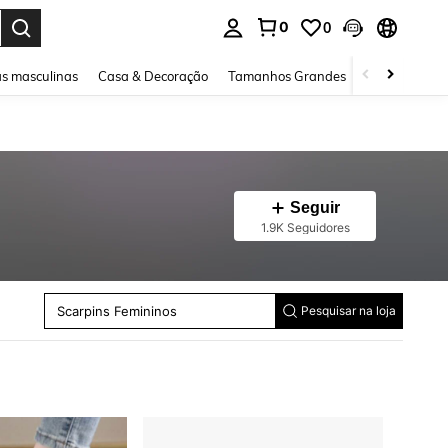
0
0
ar. Press Enter to select.
s masculinas
Casa & Decoração
Tamanhos Grandes
Joias e acessó
Seguir
1.9K Seguidores
Sandálias De Salto Feminino
Anabelas E Plataformas Femininas
Scarpins Femininos
Pesquisar na loja
Coturnos E Ankle Boots