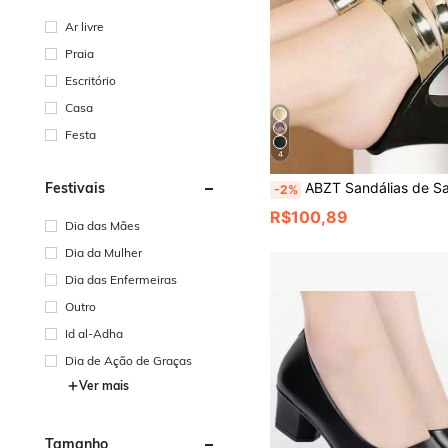
Ar livre
Praia
Escritório
Casa
Festa
4
Festivais
ABZT Sandálias de Salto Alto Dourado Rosa para Mulher, Chinelos Casuais 
-2%
R$100,89
Dia das Mães
Dia da Mulher
Dia das Enfermeiras
Outro
Id al-Adha
Dia de Ação de Graças
Ver mais
Tamanho