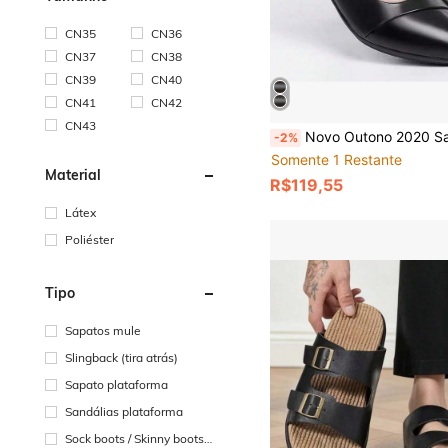
CN35
CN36
CN37
CN38
CN39
CN40
CN41
CN42
CN43
Novo Outono 2020 Sapatos Femininos de Salto Alto Bico Fino Slip-O
-2%
Somente 1 Restante
Material
R$119,55
Látex
Poliéster
Tipo
Sapatos mule
Slingback (tira atrás)
Sapato plataforma
Sandálias plataforma
Sock boots / Skinny boots