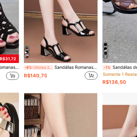
8
R$31,72
losas para Uso Externo, Sapatos Femininos de Salto Baixo
Sandálias Romanas Estilo Tira Nova 2025 para Mulheres, Sandálias de Salto Tratorado de Verão com Recorte Vazado e Bico Aberto de Salto Médio
Sandálias de Salto Alto com Tiras Cruzadas Verme
-8%
Últimos 2 dias
-1%
Somente 1 Resta
R$140,75
R$138,50