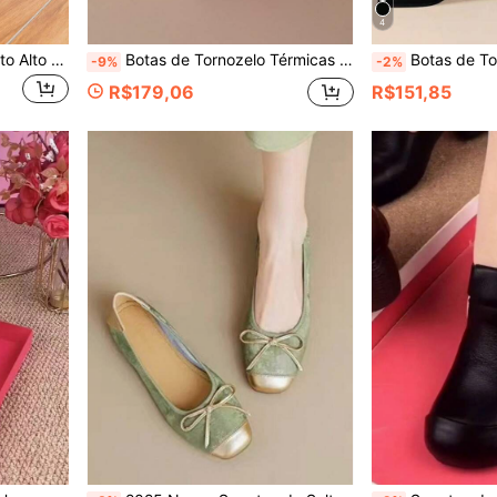
4
Botas de Plataforma de Salto Alto Ajustadas de Couro Genuíno Inverno 2025, Estilo Elevado
Botas de Tornozelo Térmicas Forradas e Quentes para Mulheres, Botas de Camurça com Salto Grosso Novo Outono/Inverno, Sapatos de Salto Alto Estilo Premium para Mães
Botas de Tornozelo Slip-On com Bico Fino Versáteis e Fas
-9%
-2%
R$179,06
R$151,85