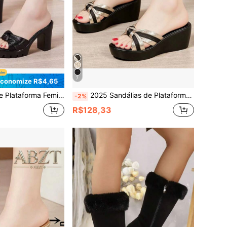
7
conomize R$4,65
so, Verão 2026, Salto Super Alto de 10cm, Modelo Aberto e Dourado, Moderno
2025 Sandálias de Plataforma com para Primavera/Verão, Sola Grossa de Salto Médio, Versátil, Tamanho Grande, Sapatos Confortáveis para Vestir para Mães
-2%
R$128,33