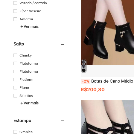
Vazado / cortado
Zíper traseiro
Amarrar
Ver mais
Salto
Chunky
Plataforma
Plataforma
Flatform
Botas de Cano Médio Clássicas de Renda Preta para Mulheres, Salto Médio, Sapatos de Cano Médio, Macios e Versá
-2%
Plano
R$200,80
Stilettos
Ver mais
Estampa
Simples