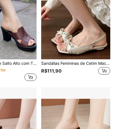
lhas Femininas, Chinelos Casuais Femininos de Slip-On para Uso Externo
Sandálias Femininas de Cetim Macio com Laço, Novo Estilo de Verão 2026, Sapatos Romanos Doces com Recorte Lateral e Bico Aberto para Uso Externo, Combina com Saias
nte
R$111,90