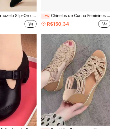
hion para Mulheres, Botinhas de Tornozelo Casuais e Confortáveis para o Dia a Dia
Chinelos de Cunha Femininos Verão 2026, Versáteis com Sola Grossa, Confortáveis e Macios
-7%
R$150,34