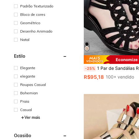
Padrão Texturizado
Bloco de cores
Geométrico
Desenho Animado
Natal
Estilo
Economize 
1 Par de Sandálias Romanas Fashionáveis e Confortáveis com Sola Grossa, Novos Sapatos de Sola Macia Adequados para o Verão, Sandálias Femininas Esti
Elegante
-25%
elegante
R$95,18
100+ vendido
Roupas Casual
Bohemian
Praia
Casual
Ver mais
Ocasião