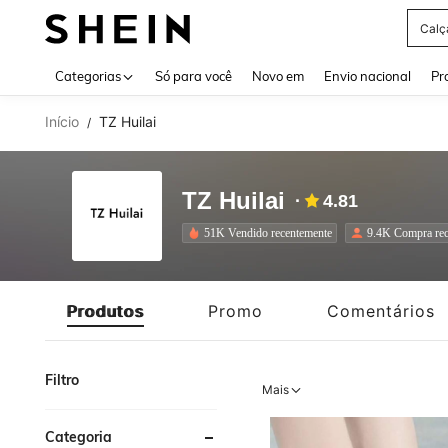
Calç
Use up 
Categorias
Só para você
Novo em
Envio nacional
Pr
Início
TZ Huilai
/
TZ Huilai
4.81
51K Vendido recentemente
9.4K Compra rec
Produtos
Promo
Comentários
Filtro
Mais
Categoria