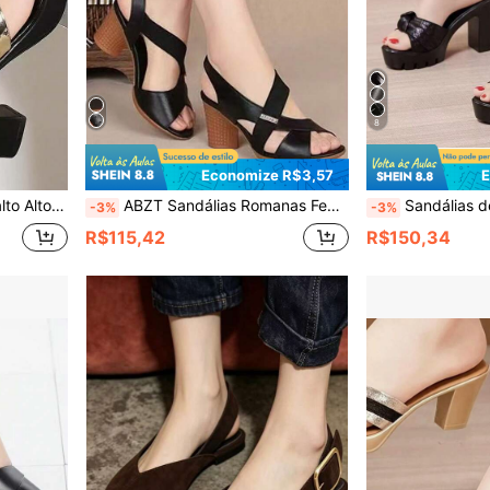
8
Economize R$3,57
E
de Verão para Uso Externo
ABZT Sandálias Romanas Femininas Primavera/Verão 2025, Bico Aberto, Peep Toe, Salto Alto Grosso, Tira com Fivela e Elástico
Sandálias de Plataforma Femininas com Solado Gros
-3%
-3%
R$115,42
R$150,34