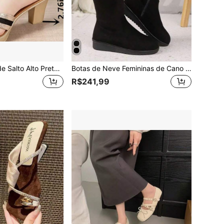
ABZT Sandálias de Salto Alto Pretas de Cor Sólida de Moda Feminina de Verão, Chinelos Casuais Portáteis para Uso Externo, Sapatos Doces de Mãe para os Dedos
Botas de Neve Femininas de Cano Médio, Forro Térmico Reforçado, Salto Anabela, Tecido Macio e Quente, Zíper Lateral, Botas Versáteis de Inverno com Bico Redondo para Uso Externo, Preto com Forro Térmico
R$241,99