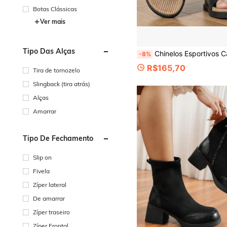
(botás moles e elásticas)
Botas Clássicas
Ver mais
Tipo Das Alças
Chinelos Esportivos Casuais Masculinos para Uso Externo Verão 2026 Moda Sola Grossa Antiderrapante Resisten
-8%
R$165,70
Tira de tornozelo
Slingback (tira atrás)
Alças
Amarrar
Tipo De Fechamento
Slip on
Fivela
Zíper lateral
De amarrar
Zíper traseiro
Zíper Frontal