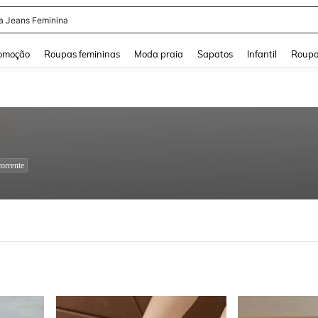
a Jeans Feminina
and down arrow keys to navigate search Buscas recentes and Pesquisar e Encontr
omoção
Roupas femininas
Moda praia
Sapatos
Infantil
Roupa
orrente