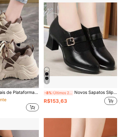
9
edge Cor Cáqui Moda Feminina, Tênis Chunky Clássicos de Campus Estudantil
Novos Sapatos Slip-On Femininos Sapatos de Mãe Salto Anabela Profundo Bico Redondo Salto Grosso Sapatos de Trabalho
-8%
Últimos 2 dias
nte
R$153,63