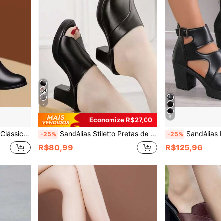
5
6
Economize R$27,00
teis, Botas Macias para Mães, Inverno
Sandálias Stiletto Pretas de Cor Sólida para Mulheres, Chinelos Casuais para Uso Externo para Mulheres, Calçados de Mãe
Sandálias Romanas Femininas Verão 2025, Salto Alto G
-25%
-25%
R$80,99
R$125,96