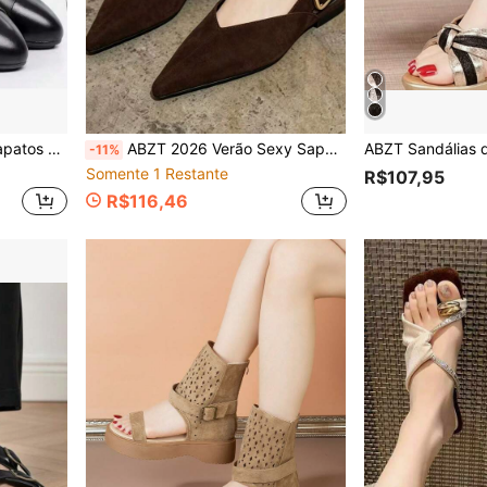
n, Couro PU Patchwork
ABZT 2026 Verão Sexy Sapatos de Salto Baixo com Bico Fino e Solado Plano para Mulheres, Sandálias Romanas com Uma Tira, Sapatos Mule Vintage com Bico Fechado
-11%
Somente 1 Restante
R$107,95
R$116,46