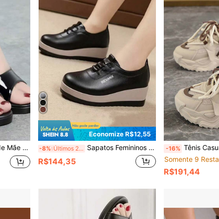
Economize R$12,55
Salto Alto com Tira Traseira para Uso Externo
Sapatos Femininos para Todas as Estações, Meia-Idade, Sola Macia e Leve, Slip-On, Plataforma, Salto Alto, Mocassins Fashion com Aumento de Altura
Tênis Casuais de Plataforma Grossa com Salto W
-8%
Últimos 2 dias
-16%
Somente 9 Resta
R$144,35
R$191,44