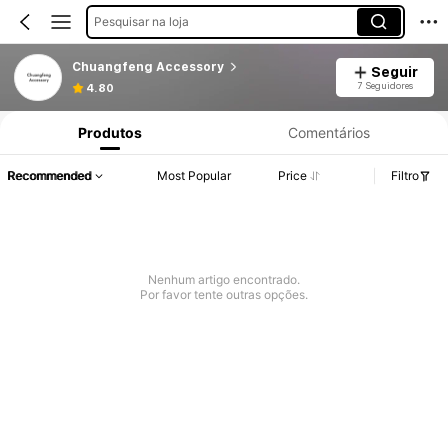
Pesquisar na loja
Chuangfeng Accessory
Seguir
7 Seguidores
4.80
Produtos
Comentários
Recommended
Most Popular
Price
Filtro
Nenhum artigo encontrado.
Por favor tente outras opções.