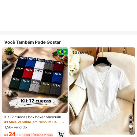
Você Também Pode Gostar
Kit 12 cuecas box boxer Masculinas
Premium Microfibra Confort Boxer o
#1 Mais Vendido
em Nenhum Calções de banho masculinos
u 4
1,5k+ vendido
4
24
R$
,85
-66%
Últimos 2 dias