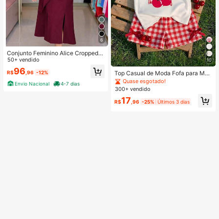
6
Conjunto Feminino Alice Cropped e
Saia Midi Perfeito com Amarração
50+ vendido
10
Azul Marinho 001 elegante
96
R$
,96
-12%
Top Casual de Moda Fofa para Men
ina Bebê com Manga Curta e Gola
Quase esgotado!
Envio Nacional
4-7 dias
Redonda, Adequada para Primaver
300+ vendido
a e Verão
17
R$
,96
-25%
Últimos 3 dias