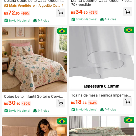
Colcha Cobre Leito Casal Queem Fl
Manta Cobertor Casal Queen Fleec
oral Caqui Rose Vermelho Dupla Fa
e Premium Antialérgica Macia Conf
70+ vendido
#2 Mais Vendido
em Algodão Colchas e conjuntos
ce Matelada Decorativa
ortável e Aconchegante
34
72
R$
,90
-75%
R$
,50
-60%
Envio Nacional
4-7 dias
Envio Nacional
4-7 dias
Toalha de mesa Térmica Impermeá
Cobre Leito Infantil Solteiro Cervinh
vel prática - Transparente
o Matelado Rosa 1,50x2,40 Decora
18
30
R$
,36
-63%
R$
,50
-80%
ção
Envio Nacional
4-7 dias
Envio Nacional
4-7 dias