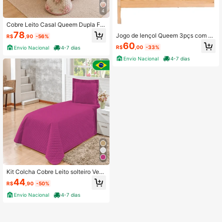
4
Cobre Leito Casal Queem Dupla Fa
ce Matelado Ultrassônico Patchwor
78
Jogo de lençol Queem 3pçs com el
R$
,90
-56%
k Floral Cores Lindas
ástico em toda volta Percal 400 FI
60
R$
,00
-33%
Envio Nacional
4-7 dias
OS 100% algodão Luxo - Várias cor
es
Envio Nacional
4-7 dias
Kit Colcha Cobre Leito solteiro Ven
eza Matelado 2 pçs - Lindo Cores
44
R$
,90
-50%
Envio Nacional
4-7 dias