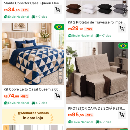
Manta Cobertor Casal Queen Fleec
e Premium Antialérgica Macia Conf
34
R$
,90
-75%
ortável e Aconchegante
4
Envio Nacional
4-7 dias
Kit 2 Protetor de Travesseiro Imper
meável 70x50 Antiácaro Matelado
29
R$
,70
-76%
com Zíper Decoração
Envio Nacional
4-7 dias
4
Kit Cobre Leito Casal Queem 2.60x
2.40 Patchwork Floral Matelado Du
74
R$
,99
-58%
pla Face Premium
Envio Nacional
4-7 dias
PROTETOR CAPA DE SOFÁ RETRÁ
TIL 2 MÓDULOS – DUPLA FACE M
Melhores Vendas
95
R$
,00
-57%
ATELADO- TABACO AVELÃ
in esta loja
Envio Nacional
4-7 dias
1