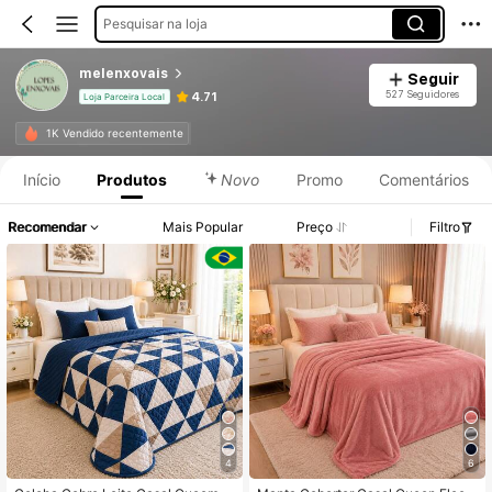
Pesquisar na loja
melenxovais
Seguir
527 Seguidores
4.71
Loja Parceira Local
1K Vendido recentemente
Início
Produtos
Novo
Promo
Comentários
Recomendar
Mais Popular
Preço
Filtro
4
6