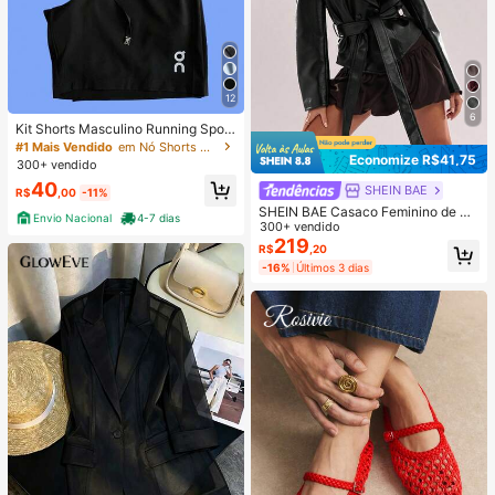
12
6
Kit Shorts Masculino Running Sport
Fit Academia Treino
#1 Mais Vendido
em Nó Shorts masculinos
Economize R$41,75
300+ vendido
40
SHEIN BAE
R$
,00
-11%
SHEIN BAE Casaco Feminino de M
Envio Nacional
4-7 dias
oda Casual Cor Sólida com Dupla F
300+ vendido
ileira de Botões
219
R$
,20
-16%
Últimos 3 dias