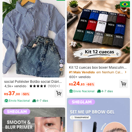
Kit 12 cuecas box boxer Masculinas
Premium Microfibra Confort Boxer o
#1 Mais Vendido
em Nenhum Calções de banho masculinos
7
u 4
600+ vendido
social Poliéster Botão social Diário
24
R$
,85
-66%
PRIMAVERA/VERAO/INVERNO
4,5k+ vendido
(1000+)
Envio Nacional
4-7 dias
37
R$
,00
-50%
Envio Nacional
4-7 dias