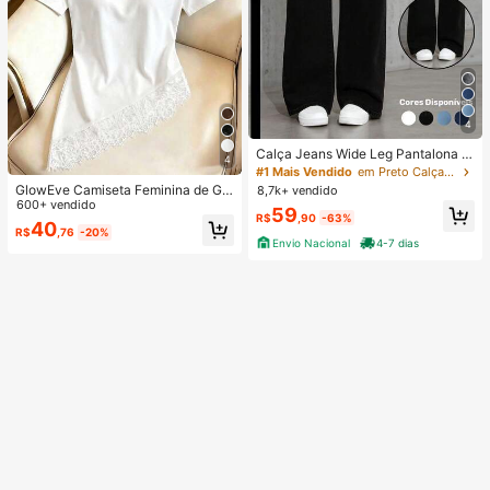
4
Calça Jeans Wide Leg Pantalona F
4
eminina Cintura Alta Tecido Premiu
#1 Mais Vendido
em Preto Calças de ganga
m Confortável Preta
GlowEve Camiseta Feminina de Gol
8,7k+ vendido
a Redonda com Patchwork de Ren
600+ vendido
59
R$
,90
-63%
da, Casual e Versátil para Uso Diári
40
R$
,76
-20%
o
Envio Nacional
4-7 dias