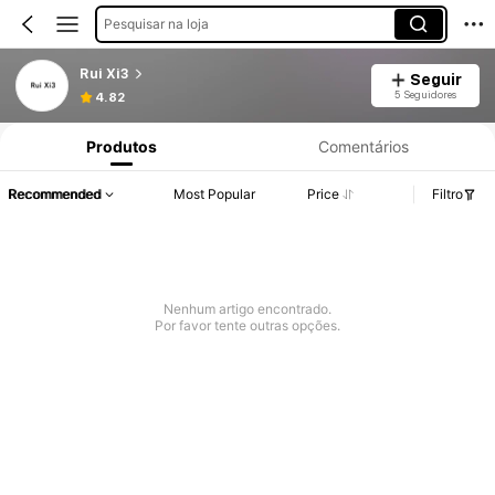
Pesquisar na loja
Rui Xi3
Seguir
5 Seguidores
4.82
Produtos
Comentários
Recommended
Most Popular
Price
Filtro
Nenhum artigo encontrado.
Por favor tente outras opções.