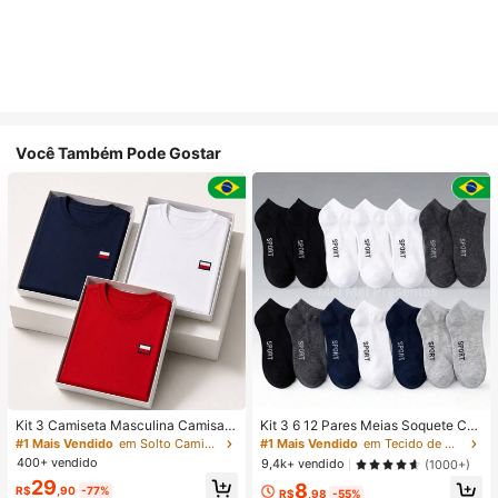
Você Também Pode Gostar
Kit 3 Camiseta Masculina Camisa
Kit 3 6 12 Pares Meias Soquete Ca
Malha Premium 100% Algodão Fio
no Curto Unissex Multicolorido 40-
#1 Mais Vendido
em Solto Camisetas masculinas
#1 Mais Vendido
em Tecido de malha Meias masculinas até o tornozel
30.1 Básica Modelo Tommi Confort
46
400+ vendido
9,4k+ vendido
(1000+)
ável Varias Cores
29
8
R$
,90
-77%
R$
,98
-55%