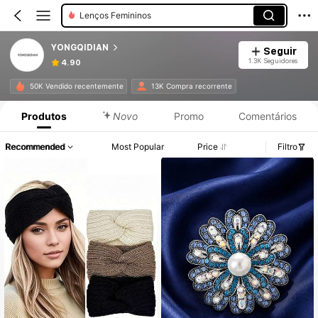
Lenços Femininos
YONGQIDIAN
Seguir
1.3K Seguidores
4.90
50K Vendido recentemente
13K Compra recorrente
Produtos
Novo
Promo
Comentários
Recommended
Most Popular
Price
Filtro