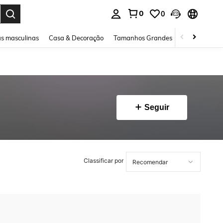
0
0
ar. Press Enter to select.
s masculinas
Casa & Decoração
Tamanhos Grandes
Joias e acessó
Seguir
Classificar por