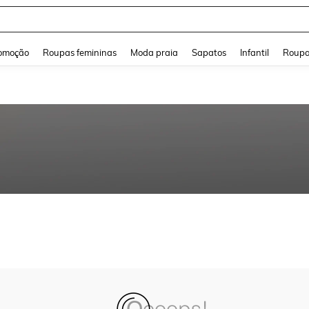
and down arrow keys to navigate search Buscas recentes and Pesquisar e Encontr
omoção
Roupas femininas
Moda praia
Sapatos
Infantil
Roupa