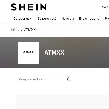
Saia
Use up 
Categorias
Só para você
Novo em
Envio nacional
Pr
Início
ATMXX
/
ATMXX