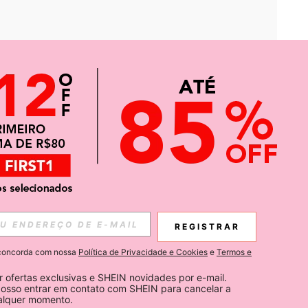
APP
CIAS SOBRE SHEIN.
REGISTRAR
Inscreva-se
ê concorda com nossa
Política de Privacidade e Cookies
e
Termos e
Subscribe
 ofertas exclusivas e SHEIN novidades por e-mail. 
osso entrar em contato com SHEIN para cancelar a 
ualquer momento.
Inscreva-se