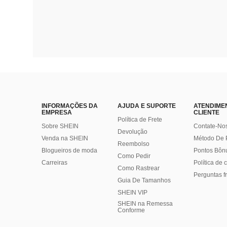
INFORMAÇÕES DA
AJUDA E SUPORTE
ATENDIME
EMPRESA
CLIENTE
Política de Frete
Sobre SHEIN
Contate-No
Devolução
Venda na SHEIN
Método De
Reembolso
Blogueiros de moda
Pontos Bôn
Como Pedir
Carreiras
Política de
Como Rastrear
Perguntas f
Guia De Tamanhos
SHEIN VIP
SHEIN na Remessa
Conforme