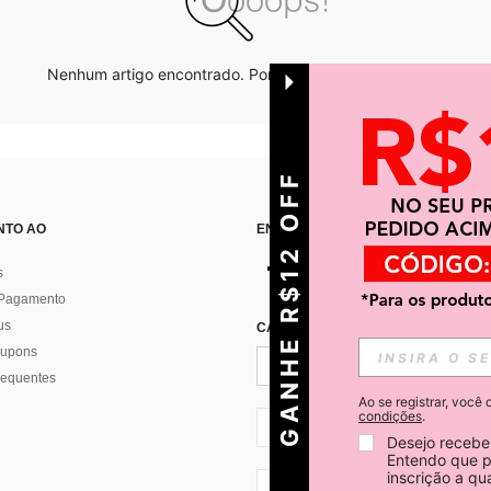
Nenhum artigo encontrado. Por favor tente outras opções.
GANHE R$12 OFF
NTO AO
ENCONTRE-NOS EM
s
 Pagamento
us
CADASTRE-SE PARA RECEBER NOTÍ
 cupons
requentes
Ao se registrar, voc
condições
.
BR + 55
Desejo receber
Entendo que p
inscrição a q
BR + 55