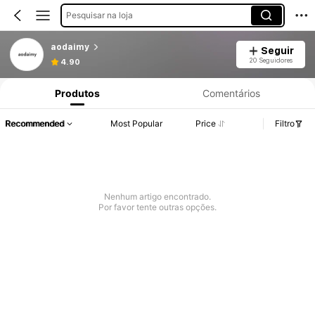
Pesquisar na loja
aodaimy
Seguir
20 Seguidores
4.90
Produtos
Comentários
Recommended
Most Popular
Price
Filtro
Nenhum artigo encontrado.
Por favor tente outras opções.