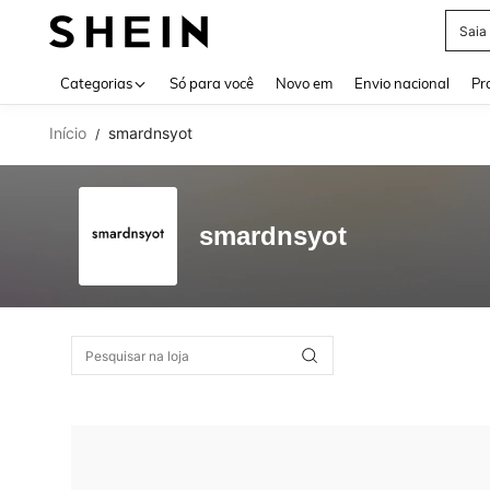
Saia
Use up 
Categorias
Só para você
Novo em
Envio nacional
Pr
Início
smardnsyot
/
smardnsyot