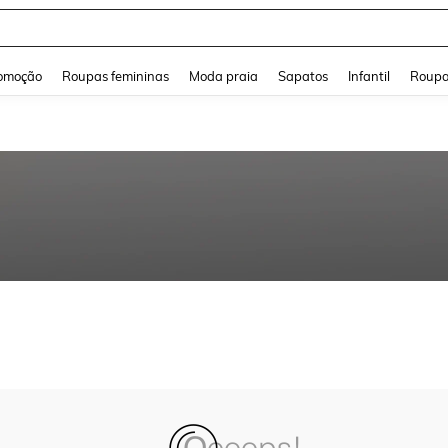
and down arrow keys to navigate search Buscas recentes and Pesquisar e Encontr
omoção
Roupas femininas
Moda praia
Sapatos
Infantil
Roupa