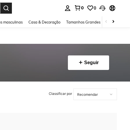
0
0
ar. Press Enter to select.
s masculinas
Casa & Decoração
Tamanhos Grandes
Joias e acessó
Seguir
Classificar por