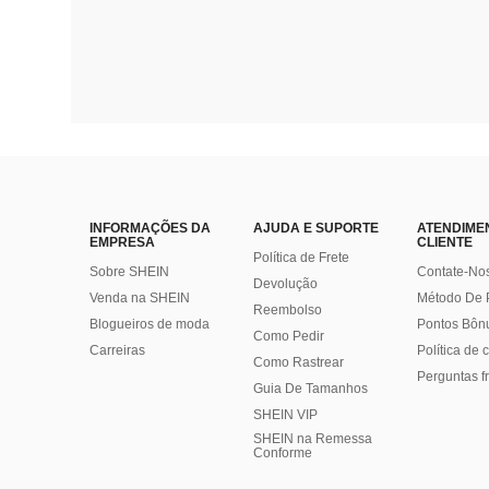
INFORMAÇÕES DA
AJUDA E SUPORTE
ATENDIME
EMPRESA
CLIENTE
Política de Frete
Sobre SHEIN
Contate-No
Devolução
Venda na SHEIN
Método De
Reembolso
Blogueiros de moda
Pontos Bôn
Como Pedir
Carreiras
Política de
Como Rastrear
Perguntas f
Guia De Tamanhos
SHEIN VIP
SHEIN na Remessa
Conforme