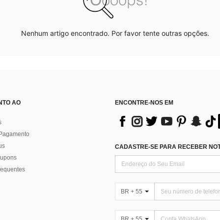
Nenhum artigo encontrado. Por favor tente outras opções.
NTO AO
ENCONTRE-NOS EM
s
 Pagamento
us
CADASTRE-SE PARA RECEBER NOTÍ
 cupons
requentes
BR + 55
BR + 55