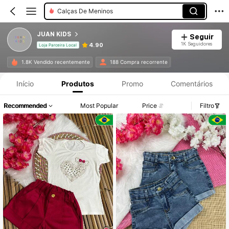
Calças De Meninos
JUAN KIDS
Seguir
1K Seguidores
4.90
Loja Parceira Local
1.8K Vendido recentemente
188 Compra recorrente
Início
Produtos
Promo
Comentários
Recommended
Most Popular
Price
Filtro