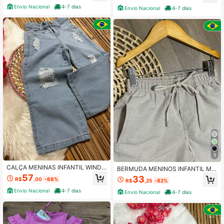
UNTO INFANTIL / ROUPA INFANTIL
o
Envio Nacional
4-7 dias
Envio Nacional
4-7 dias
/ MENINA
5
CALÇA MENINAS INFANTIL WIND
BERMUDA MENINOS INFANTIL MO
LAG JEANS DEFIADA MENINAS
DA MAURICINHO LANÇAMENTO
57
33
R$
,00
-68%
R$
,25
-82%
Envio Nacional
4-7 dias
Envio Nacional
4-7 dias