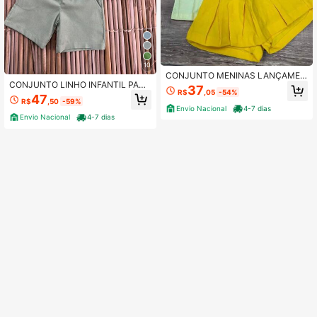
10
CONJUNTO MENINAS LANÇAMEN
CONJUNTO LINHO INFANTIL PARA
TO INFANTIL VERAO
37
R$
,05
-54%
MENINOS LANÇAMENTO VERÃO/F
47
R$
,50
-59%
ESTA/PASSEIO/CASUAL/
Envio Nacional
4-7 dias
Envio Nacional
4-7 dias