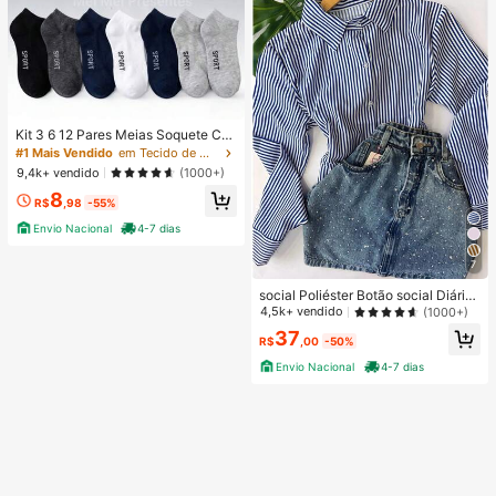
Kit 3 6 12 Pares Meias Soquete Ca
no Curto Unissex Multicolorido 40-
#1 Mais Vendido
em Tecido de malha Meias masculinas até o tornozel
46
9,4k+ vendido
(1000+)
8
R$
,98
-55%
Envio Nacional
4-7 dias
7
social Poliéster Botão social Diário
PRIMAVERA/VERAO/INVERNO
4,5k+ vendido
(1000+)
37
R$
,00
-50%
Envio Nacional
4-7 dias