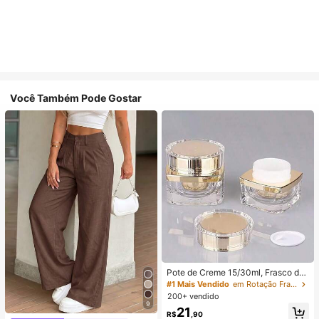
Você Também Pode Gostar
Pote de Creme 15/30ml, Frasco de
Creme Facial, Frasco de Creme par
#1 Mais Vendido
em Rotação Frascos de spray
a os Olhos, Embalagem Cosmética
200+ vendido
de Acrílico de Alta Qualidade, Frasc
9
21
o Dispensador
R$
,90