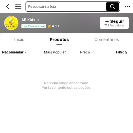
Pesquisar na loja
AB Kids
Seguir
723 Seguidores
4.91
Loja Parceira Local
Início
Produtos
Comentários
Recomendar
Mais Popular
Preço
Filtro
Nenhum artigo encontrado.
Por favor tente outras opções.