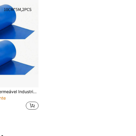
2 Peças Fita Impermeável Industrial, Material PVC, 10cm * 5m, Fita de Vedação para Reparo de Rachaduras no Telhado, Fita Impermeável para Superfície Metálica, Adequada para Uso Externo, Contêiner, Telhado
nte