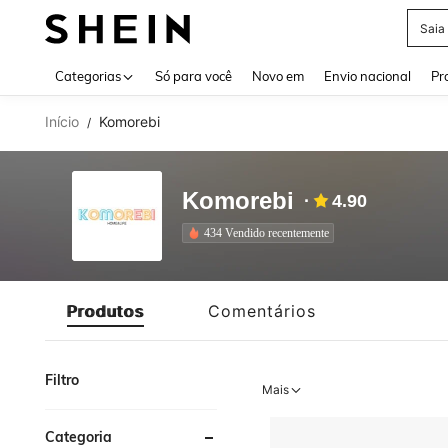
Saia
Use up 
Categorias
Só para você
Novo em
Envio nacional
Pr
Início
Komorebi
/
Komorebi
4.90
434 Vendido recentemente
Produtos
Comentários
Filtro
Mais
Categoria