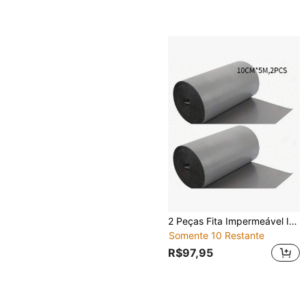
2 Peças Fita Impermeável Industrial, Material PVC, 10cm * 5m, Tira de Vedação para Reparo de Rachaduras em Telhados, Fita Impermeável para Superfícies Metálicas, Adequada para Uso Externo, Contêiner, Telhado
Somente 10 Restante
R$97,95