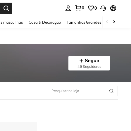
0
0
ar. Press Enter to select.
s masculinas
Casa & Decoração
Tamanhos Grandes
Joias e acessó
Seguir
49 Seguidores