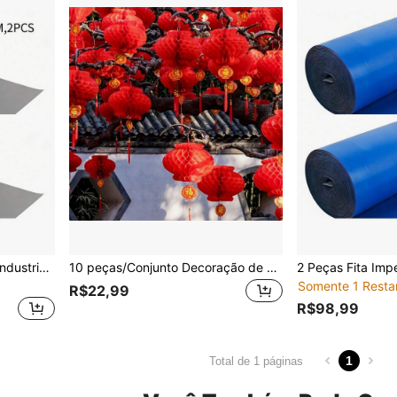
2 Peças Fita Impermeável Industrial, Material PVC, 10cm * 5m, Tira de Vedação para Reparo de Rachaduras em Telhados, Fita Impermeável para Superfícies Metálicas, Adequada para Uso Externo, Contêiner, Telhado
10 peças/Conjunto Decoração de Lanternas de Papel Vermelhas para Festival, Casamento Chinês, Noivado, Festa de Inauguração, Dia da Lua Cheia, Decoração de Casa, Decoração de Quarto, Decoração de Parede
Somente 1 Resta
R$22,99
R$98,99
1
Total de 1 páginas