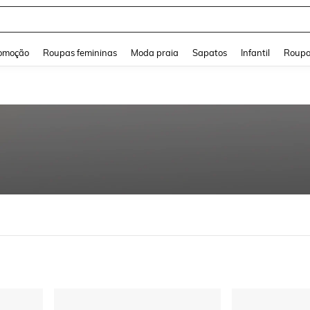
and down arrow keys to navigate search Buscas recentes and Pesquisar e Encontr
omoção
Roupas femininas
Moda praia
Sapatos
Infantil
Roupa