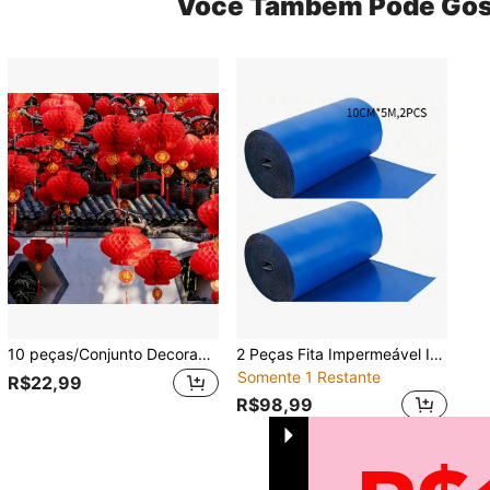
Você Também Pode Gos
10 peças/Conjunto Decoração de Lanternas de Papel Vermelhas para Festival, Casamento Chinês, Noivado, Festa de Inauguração, Dia da Lua Cheia, Decoração de Casa, Decoração de Quarto, Decoração de Parede
2 Peças Fita Impermeável Industrial, Material PVC, 10cm * 5m, Fita de Vedação para Reparo de Rachaduras no Telhado, Fita Impermeável para Superfície Metálica, Adequada para Uso Externo, Contêiner, Telhado
Somente 1 Restante
R$22,99
R$98,99