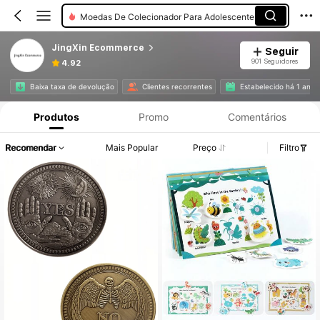
Moedas De Colecionador Para Adolescente
JingXin Ecommerce
Seguir
901 Seguidores
4.92
Baixa taxa de devolução
Clientes recorrentes
Estabelecido há 1 ano
Produtos
Promo
Comentários
Recomendar
Mais Popular
Preço
Filtro