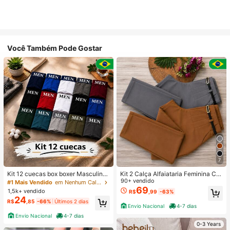
Você Também Pode Gostar
7
Kit 12 cuecas box boxer Masculinas
Kit 2 Calça Alfaiataria Feminina Co
Premium Microfibra Confort Boxer o
m Cinto
90+ vendido
#1 Mais Vendido
em Nenhum Calções de banho masculinos
u 4
69
1,5k+ vendido
R$
,99
-63%
24
R$
,85
-66%
Últimos 2 dias
Envio Nacional
4-7 dias
Envio Nacional
4-7 dias
0-3 Years