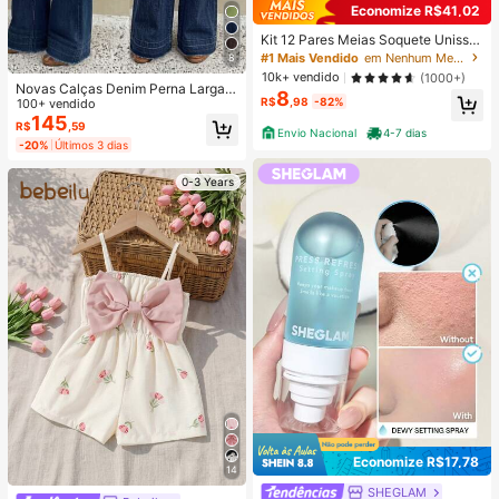
Economize R$41,02
Kit 12 Pares Meias Soquete Unisse
x Cano Curto Preta Ou Branca 35-
#1 Mais Vendido
em Nenhum Meias Femininas
8
40
10k+ vendido
(1000+)
Novas Calças Denim Perna Larga F
8
R$
,98
-82%
emininas, Calças Casuais de Moda
100+ vendido
de Alta Qualidade, Ajuste Confortáv
145
R$
,59
Envio Nacional
4-7 dias
el, Adequadas para Todas as Estaç
-20%
Últimos 3 dias
ões, Uso Diário Fashionável Outono
0-3 Years
Economize R$17,78
14
SHEGLAM