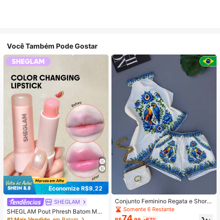
Você Também Pode Gostar
Economize R$9,22
Conjunto Feminino Regata e Short
SHEGLAM
Estampa Arara Tropical Floral Verão
Somente 6 Restante
SHEGLAM Pout Phresh Batom Mud
74
a De Cor-Watermelon Lip Combo M
#1 Mais Vendido
em Batom
R$
,99
-67%