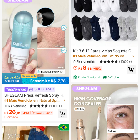
Kit 3 6 12 Pares Meias Soquete Ca
no Curto Unissex Multicolorido 40-
#1 Mais Vendido
em Tecido de malha Meias masculinas até o tornozel
46
9,7k+ vendido
(1000+)
8
R$
,98
-55%
Envio Nacional
4-7 dias
Economize R$17,78
SHEGLAM
SHEGLAM Press Refresh Spray Fix
ador Marca De Beleza CosméTicos
#1 Mais Vendido
em Natural Spray de fixação
Maquiagem Para Mulheres E Menin
10k+ vendido
(1000+)
as
26
R$
,12
-41%
Últimos 3 dias
Estimado