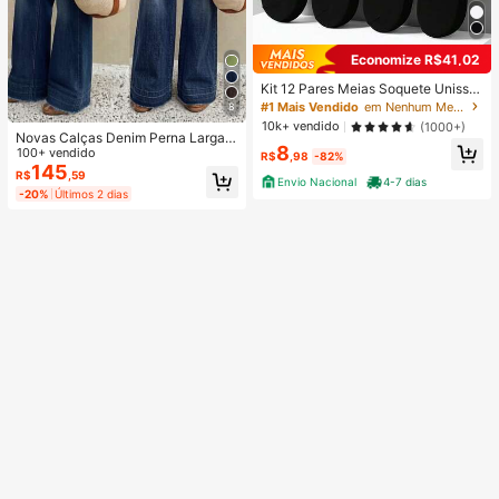
Economize R$41,02
Kit 12 Pares Meias Soquete Unisse
x Cano Curto Preta Ou Branca 35-
#1 Mais Vendido
em Nenhum Meias Femininas
8
40
10k+ vendido
(1000+)
Novas Calças Denim Perna Larga F
8
emininas, Calças Casuais de Moda
100+ vendido
R$
,98
-82%
de Alta Qualidade, Ajuste Confortáv
145
R$
,59
Envio Nacional
4-7 dias
el, Adequadas para Todas as Estaç
-20%
Últimos 2 dias
ões, Uso Diário Fashionável Outono