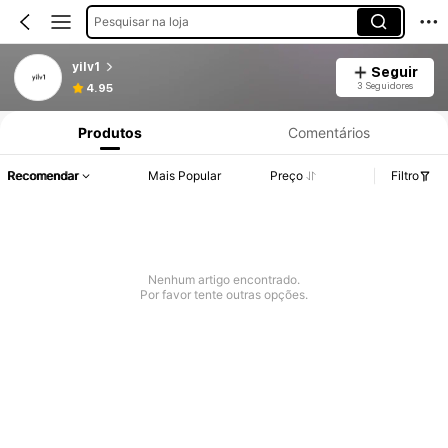
Pesquisar na loja
yilv1
Seguir
3 Seguidores
4.95
Produtos
Comentários
Recomendar
Mais Popular
Preço
Filtro
Nenhum artigo encontrado.
Por favor tente outras opções.