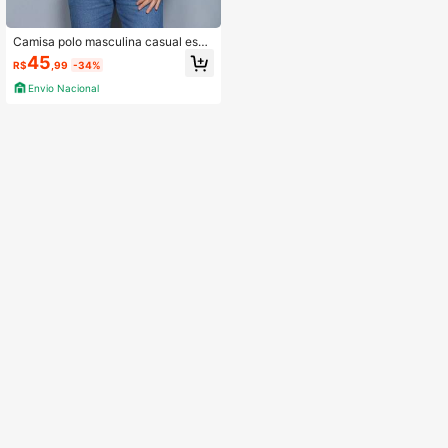
Camisa polo masculina casual espo
rtiva simples multicolorida respiráve
45
R$
,99
-34%
l de secagem rápida roupas finas de
verão
Envio Nacional