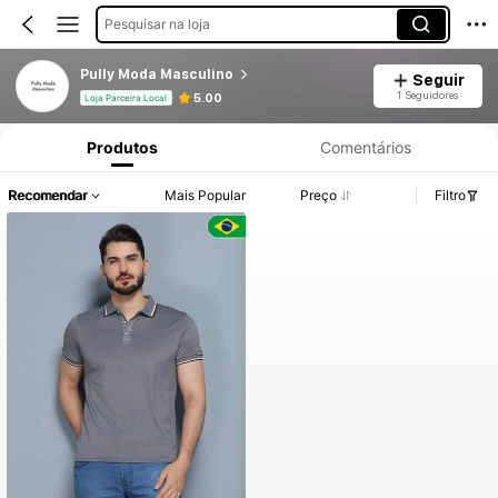
Pesquisar na loja
Pully Moda Masculino
Seguir
1 Seguidores
5.00
Loja Parceira Local
Produtos
Comentários
Recomendar
Mais Popular
Preço
Filtro