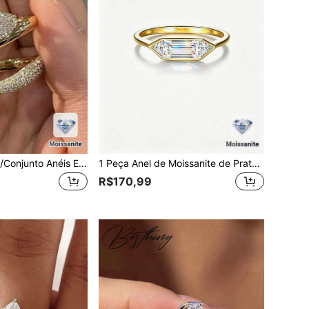
Besthing 2 Peças/Conjunto Anéis Empilháveis de Prata Esterlina S925 com Moissanita em Formato de Lágrima de 4 Quilates e Diamante Completo, Anéis de Casamento de Qualidade, Casamento, Acessórios Diários, Aniversário, Presente de Feriado
1 Peça Anel de Moissanite de Prata Esterlina 925 Clássico e Minimalista de 1CT, Adequado para Noivado, Festa, Aniversário, Uso Diário, Aniversário, Presente do Dia dos Namorados
R$170,99