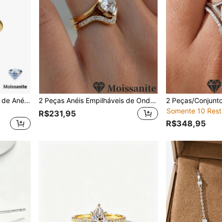
2 Peças/Conjunto Conjunto de Anéis de Prata S925, Design de Olho com Moissanita 2CT, Anéis Empilháveis de Luxo da Moda, Acessório Diário para Casamento, Festa de Noiva, Presente de Aniversário, Aniversário de Casamento e Dia dos Namorados
2 Peças Anéis Empilháveis de Onda Quadrada de Moissanite de 1,2CT em Prata Esterlina S925, Adequado para Casamento, Uso Diário, Presente da Temporada de Casamento
Somente 10 Rest
R$231,95
R$348,95