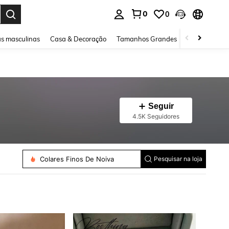
0
0
ar. Press Enter to select.
s masculinas
Casa & Decoração
Tamanhos Grandes
Joias e acessó
Seguir
4.5K Seguidores
Colares Finos De Noiva
Pesquisar na loja