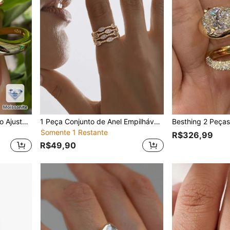
Besthing 1 Peça Anel Aberto Ajustável de Moissanita em Formato de Lágrima de 1,6CT em Prata Esterlina S925 Minimalista e Fashion para Mulheres, Anel de Casamento de Qualidade, Proposta, Uso Diário, Aniversário, Presente de Feriado
1 Peça Conjunto de Anel Empilhável Incrustado de Zircônia em Prata 925, Jóia de Estilo Minimalista Europeu e Americano, Adequada para Natal, Dia dos Namorados, Uso Diário para Mulheres
Somente 1 Restante
R$326,99
R$49,90