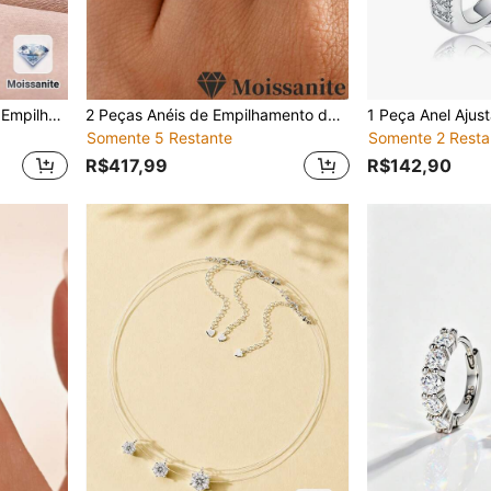
3 Peças Conjunto de Anéis Empilháveis de Onda de Luxo com Moissanita Oval de 2,5CT em Prata 925, Anel de Noivado e Casamento Feminino, Presente para Namorada
2 Peças Anéis de Empilhamento de Moissanita Quadrada de 5,5 CT em Prata Esterlina 925, Anéis de Noivado e Casamento, Presente para Uso Diário
Somente 5 Restante
Somente 2 Resta
R$417,99
R$142,90