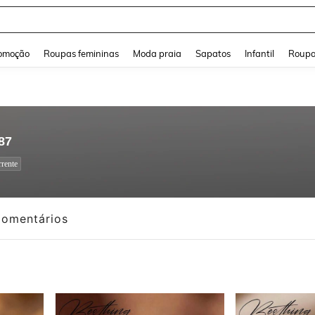
a Jeans Feminina
and down arrow keys to navigate search Buscas recentes and Pesquisar e Encontr
omoção
Roupas femininas
Moda praia
Sapatos
Infantil
Roupa
87
rente
omentários