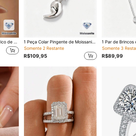
cessório Diário, Presente de Aniversário e Feriado
1 Peça Colar Pingente de Moissanite de 0,5CT em Prata Esterlina 925, Design Minimalista, Adequado para Noivado, Casamento, Uso Diário, Presente de Feriado
Somente 2 Restante
Somente 3 Resta
R$109,95
R$89,99