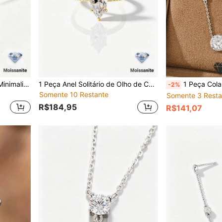
1 Par de Brincos de Botão Minimalistas da Moda em Prata Esterlina S925 com Moissanita de Corte Esmeralda 2CT/4CT/6CT, Joias para Casal Feminino, Noiva, Casamento, Uso Diário, Presente de Aniversário
1 Peça Anel Solitário de Olho de Cavalo Clássico de Moissanite 2CT em Prata Esterlina S925, Adequado para Noiva, Noivado, Casamento, Uso Diário, Presente de Feriado
1 Peça Colar Pingente Redondo Encravado com Diamante Moissanite de Prata
-2%
Somente 10 Restante
Somente 3 Resta
R$184,95
R$141,07