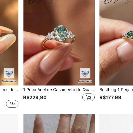
malista Casual, Versátil para Uso Diário, Casamento e Noivado
1 Peça Anel de Casamento de Qualidade Nupcial Estilo Fashion INS em Prata Esterlina S925 com Pedra Principal Oval de Moissanita Azul-Verde 2CT, Anel de Proposta, Acessório Diário, Presente de Aniversário e Feriado
R$229,90
R$177,99