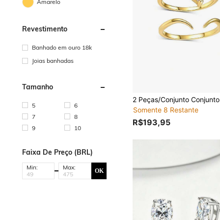
Amarelo
Revestimento
Banhado em ouro 18k
Joias banhadas
Tamanho
5
6
Somente 8 Restante
7
8
R$193,95
9
10
Faixa De Preço (BRL)
Min:
Max:
OK