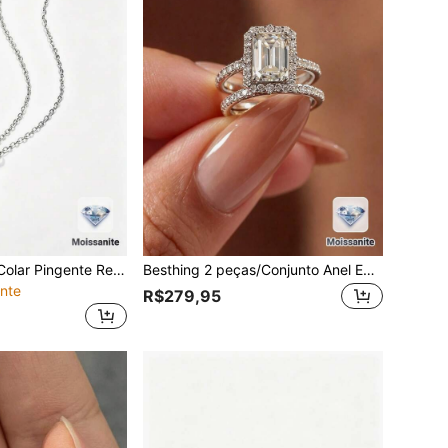
Besthing 1 Peça Colar Pingente Redondo de Moissanita 2,1CT em Prata Esterlina S925 Minimalista da Moda, Joia Nupcial de Qualidade para Mulheres para Casamento, Uso Diário, Aniversário, Presente de Feriado
Besthing 2 peças/Conjunto Anel Empilhável Quadrado de Moissanita 5,028CT em Prata Esterlina S925 Glamoroso e Fashion para Mulheres, Anel de Casamento de Qualidade, Proposta, Casamento, Acessório Diário, Aniversário, Presente de Feriado
nte
R$279,95