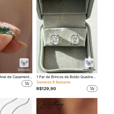
Besthing 1 Peça Anel de Casamento Combinado de Casal em Prata Esterlina S925 com Moissanita Marquise Azul-Verde de 1 Quilate, Alta Qualidade para Casamento, Uso Diário e Presente de Feriado
1 Par de Brincos de Botão Quadrados de Moissanita 1/2/4CT em Prata Esterlina S925 Minimalista da Moda para Mulheres, Joias Nupciais de Qualidade para Casamento, Festa, Uso Diário, Aniversário, Presente de Feriado
Somente 8 Restante
R$129,90