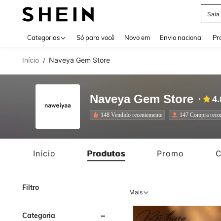
Calç
Use up 
Categorias
Só para você
Novo em
Envio nacional
Pr
Início
Naveya Gem Store
/
Naveya Gem Store
4.
148 Vendido recentemente
147 Compra recor
Início
Produtos
Promo
C
Filtro
Mais
Categoria