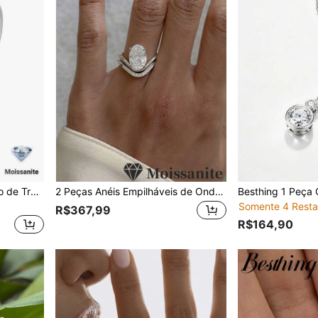
1 Peça Anel de Combinação de Três Pedras Redondas de Moissanita 1.5CT em Prata Esterlina S925 Elegante e na Moda, Anel de Noivado e Casamento, Uso Diário, Presente Requintado de Aniversário
2 Peças Anéis Empilháveis de Onda Oval de Moissanite 2,5CT em Prata Esterlina 925, Adequados para Casamento, Uso Diário, Temporada de Casamento, Presente de Feriado
Somente 4 Resta
R$367,99
R$164,90