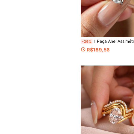
1 Peça Anel Assimétrico de Moissanita em Formato de Lágrima de 3CT em Prata Esterlina S925 Luxuoso e Elegante para Mulheres, Proposta de Casamento, A
-26%
R$189,56