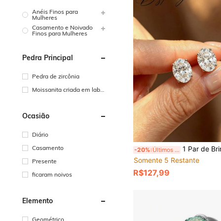
Anéis Finos para
Mulheres
Casamento e Noivado
Finos para Mulheres
Pedra Principal
Pedra de zircônia
Moissanita criada em labor
atório
Ocasião
Diário
Casamento
1 Par de Brincos de Botão de Moissanita Oval de 2CT/4CT/6CT em Prata Esterlina S925, Estilo Mini
-20%
Últimos 3 dias
Somente 5 Restante
Presente
R$127,99
ficaram noivos
Elemento
Geométrico