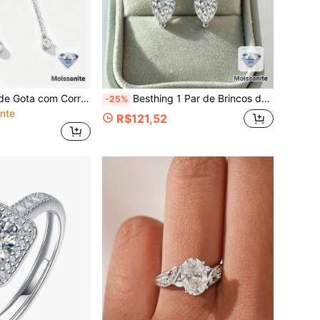
1 Par de Brincos de Gota com Corrente Minimalista Incrustado com Moissanita de 0,36CT em Prata Esterlina 925, Adequado para Noivas, Casamentos, Encontros, Uso Diário, Presentes de Feriado
Besthing 1 Par de Brincos de Botão Minimalistas da Moda em Prata Esterlina S925 com Moissanita Marquise 2/4/6CT para Mulheres, Brincos Nupciais de Qualidade para Uso Casual Diário, Presente de Aniversário e Feriado
-25%
nte
R$121,52