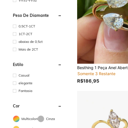
VVS1-VVS2
Peso De Diamante
0,5CT-1CT
1CT-2CT
abaixo de 0,5ct
Mais de 2CT
Estilo
Somente 3 Restante
Casual
R$186,95
elegante
Fantasia
Cor
Multicolorido
Cinza