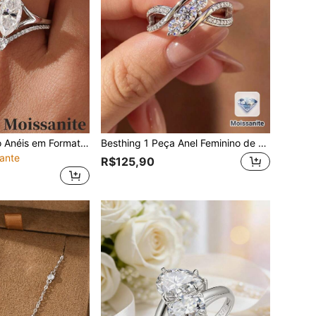
2 Peças/Conjunto Anéis em Formato de V com Moissanita de 2CT em Prata Esterlina 925, Design Luxuoso para Mulheres, Adequado para Casamento, Uso Diário, Presente de Feriado
Besthing 1 Peça Anel Feminino de Prata Esterlina S925 com Moissanita Redonda de 0,55CT, Design Geométrico de Linhas Entrelaçadas, Glamoroso e Elegante, Qualidade Premium, para Casamento, Noivado, Aniversário, Uso Diário e Presente de Feriado
ante
R$125,90