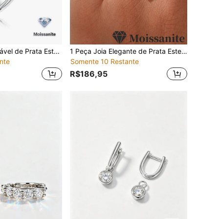
1 Peça Anel Ajustável de Prata Esterlina S925 com Moissanita 1CT, Estilo Elegante & Fashion, Joia de Noivado e Casamento para Mulheres, Presente do Dia dos Namorados
1 Peça Joia Elegante de Prata Esterlina 925 com Moissanita de 2,5CT e Borda Floral, Adequada para Casamento, Uso Diário, Presente de Feriado
nte
Somente 10 Restante
R$186,95