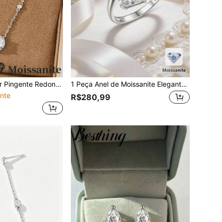
 Esterlina S925, 0,5CT/1CT/2CT, Adequado para Casamento, Uso Diário e Presentes de Feriado para Mulheres
1 Peça Anel de Moissanite Elegante de Prata 925 com 4CT, Pedras Ovais Intersecionais em Formato de Lágrima, Anel de Noivado e Casamento, Presente para Namorada
nte
R$280,99