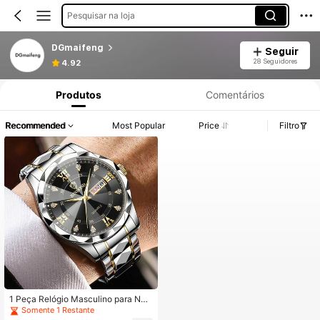
Pesquisar na loja
DGmaifeng
Seguir
28 Seguidores
4.92
Produtos
Comentários
Recommended
Most Popular
Price
Filtro
1 Peça Relógio Masculino para Neg
ócios, Pulseira de Aço Inoxidável, C
Somente 1 Restante
aixa Redonda de Liga de Zinco, Mo