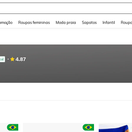
and down arrow keys to navigate search Buscas recentes and Pesquisar e Encontr
omoção
Roupas femininas
Moda praia
Sapatos
Infantil
Roupa
4.87
cal