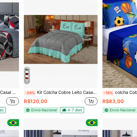
5
ios 3 Peças
Kit Colcha Cobre Leito Casal Queen Estampado ( Ele & Ela ) 03 Peças
colcha Cobre L
-29%
-19%
R$120,00
R$83,00
ias
Envio Nacional
4-7 dias
Envio Nacional