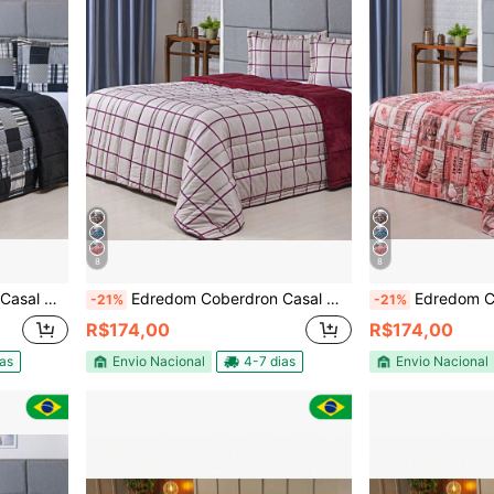
8
8
ios 3 Peças
Edredom Coberdron Casal Queen 400 Fios 3 Peças
Edredom Coberdron 
-21%
-21%
R$174,00
R$174,00
ias
Envio Nacional
4-7 dias
Envio Nacional