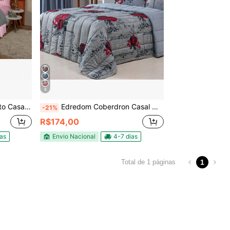
8
e & Ela ) 03 Peças
Edredom Coberdron Casal Queen 400 Fios 3 Peças
-21%
R$174,00
ias
Envio Nacional
4-7 dias
1
Total de 1 páginas