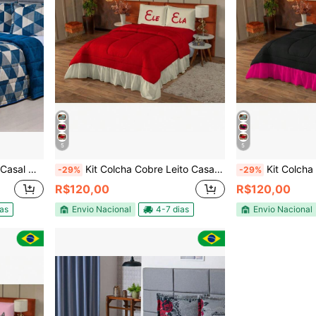
5
5
ios 3 Peças
Kit Colcha Cobre Leito Casal Queen Estampado ( Ele & Ela ) 03 Peças
Kit Colcha Cobre Leito Ca
-29%
-29%
R$120,00
R$120,00
ias
Envio Nacional
4-7 dias
Envio Nacional