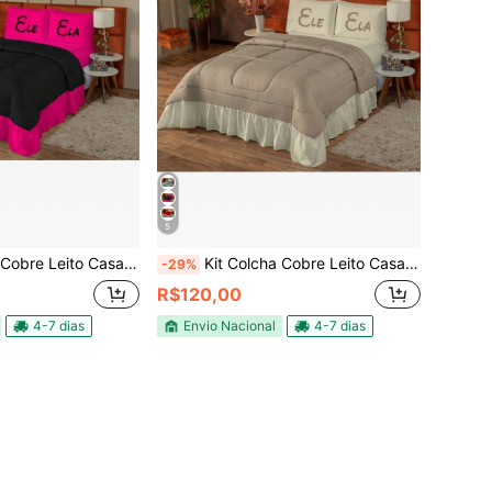
5
sal Queen Estampado ( Ele & Ela ) 03 Peças
Kit Colcha Cobre Leito Casal Queen Estampado ( Ele & Ela ) 03 Peças
-29%
R$120,00
4-7 dias
Envio Nacional
4-7 dias