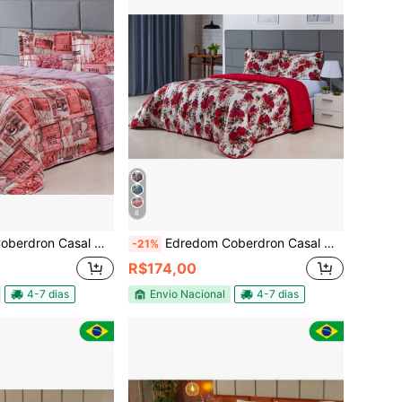
8
Casal Queen 400 Fios 3 Peças
Edredom Coberdron Casal Queen 400 Fios 3 Peças
-21%
R$174,00
4-7 dias
Envio Nacional
4-7 dias