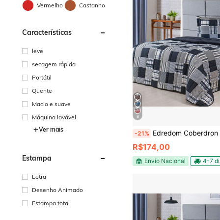
Vermelho
Castanho
Características
leve
secagem rápida
Portátil
Quente
Macio e suave
Máquina lavável
8
Ver mais
Edredom Coberdron Casal Queen 400 F
-21%
R$174,00
Estampa
Envio Nacional
4-7 d
Letra
Desenho Animado
Estampa total