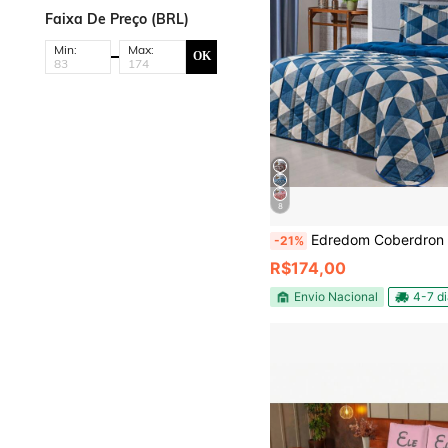
Faixa De Preço (BRL)
Min:
Max:
OK
8
Edredom Coberdron Casal Queen 400 F
-21%
R$174,00
Envio Nacional
4-7 d