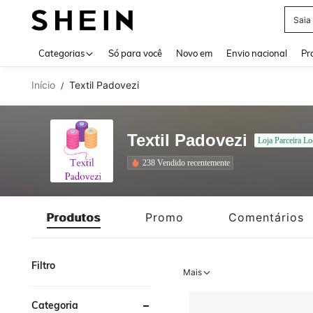
Saia
Use up 
Categorias
Só para você
Novo em
Envio nacional
Pr
Início
Textil Padovezi
/
Textil Padovezi
Loja Parceira Lo
238 Vendido recentemente
Produtos
Promo
Comentários
Filtro
Mais
Categoria