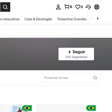
0
0
ar. Press Enter to select.
s masculinas
Casa & Decoração
Tamanhos Grandes
Joias e acessó
Seguir
200 Seguidores