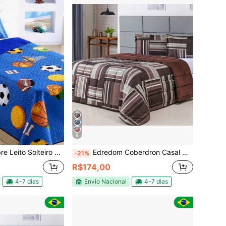
8
eito Solteiro Futebol
Edredom Coberdron Casal Queen 400 Fios 3 Peças
-21%
R$174,00
4-7 dias
Envio Nacional
4-7 dias