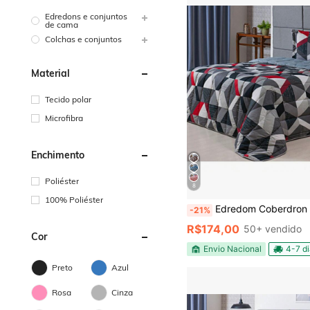
Edredons e conjuntos
de cama
Colchas e conjuntos
Material
Tecido polar
Microfibra
Enchimento
Poliéster
8
100% Poliéster
Edredom Coberdron Casal Queen 400 F
-21%
R$174,00
50+ vendido
Cor
Envio Nacional
4-7 d
Preto
Azul
Rosa
Cinza