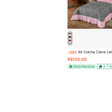
5
Kit Colcha Cobre Leito Casal Queen Estampado ( El
-29%
R$120,00
Envio Nacional
4-7 d