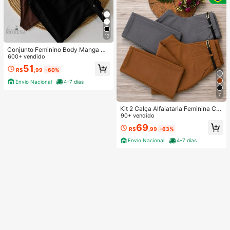
12
Conjunto Feminino Body Manga Cu
rta + Short Alfaiataria com Cinto En
600+ vendido
capado – Look Casual Dia a Dia Ele
51
R$
,99
-60%
gante e Chic
Envio Nacional
4-7 dias
7
Kit 2 Calça Alfaiataria Feminina Co
m Cinto
90+ vendido
69
R$
,99
-63%
Envio Nacional
4-7 dias