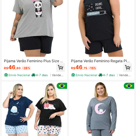
Pijama Verão Feminino Plus Size D
Pijama Verão Feminino Regata Plus
e Algodão Hello Panda
Size De Algodão Carregando
46
46
R$
,80
-28%
R$
,75
-15%
Envio Nacional
4-7 dias
Vendedor Indicado
Envio Nacional
4-7 dias
Vendedor Indicado