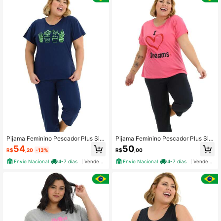
Pijama Feminino Pescador Plus Siz
Pijama Feminino Pescador Plus Siz
e de Algodão Suculentas
e de Algodão I Love Dreams
54
50
R$
,20
-13%
R$
,00
Envio Nacional
4-7 dias
Vendedor Indicado
Envio Nacional
4-7 dias
Vendedor Indicado