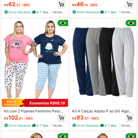
de Algodão One Love Preto
Size De Algodão My Dreams
62
46
R$
,37
-55%
R$
,15
-29%
Envio Nacional
4-7 dias
Vendedor Indicado
Envio Nacional
4-7 dias
Vendedor Indicado
Economize R$66,19
Kit com 2 Pijamas Feminino Pescad
Kit 4 Calças Adulto P ao GG Algodã
or Plus Size 100% Algodão
o Premium Super Confortável
102
93
R$
,81
-39%
R$
,87
-44%
Envio Nacional
4-7 dias
Vendedor Indicado
Envio Nacional
4-7 dias
Vendedor Indicado