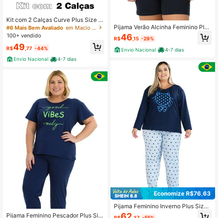
Kit com 2 Calças Curve Plus Size e
m Malha 100% Algodão
Pijama Verão Alcinha Feminino Plus
#6 Mais Bem Avaliado
em Macio Coortes Plus Size
Size de Algodão Panda
100+ vendido
46
R$
,15
-29%
49
R$
,77
-44%
Envio Nacional
4-7 dias
Envio Nacional
4-7 dias
Economize R$76,63
Pijama Feminino Inverno Plus Size
de Algodão Love You Branco
62
Pijama Feminino Pescador Plus Siz
R$
,37
-55%