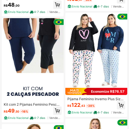
e de Algodão Good Vibes
48
R$
,00
Envio Nacional
4-7 dias
Vendedor Indicado
Envio Nacional
4-7 dias
Vendedor Indicado
Economize R$76,57
Pijama Feminino Inverno Plus Size
de Algodão Game Lover Preto
122
Kit com 2 Pijamas Feminino Pescad
R$
,43
-38%
or Plus Size 100% Algodão
49
R$
,50
-16%
Envio Nacional
4-7 dias
Vendedor Indicado
Envio Nacional
4-7 dias
Vendedor Indicado