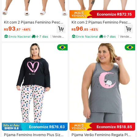
Economize R$72,15
Kit com 2 Pijamas Feminino Pescad
Kit com 2 Pijamas Feminino Pescad
or Plus Size 100% Algodão
or Plus Size 100% Algodão
93
96
R$
,87
-44%
R$
,85
-43%
Envio Nacional
4-7 dias
Vendedor Indicado
Envio Nacional
4-7 dias
Vendedor Indicado
Economize R$76,63
Economize R$18,85
Pijama Feminino Inverno Plus Size
Pijama Verão Feminino Regata Plus