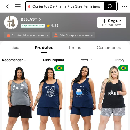
Conjuntos De Pijama Plus Size Femininos
BEBLAST
Seguir
1.1K Seguidores
4.82
Loja Parceira Local
1K Vendido recentemente
514 Compra recorrente
Início
Produtos
Promo
Comentários
Recomendar
Mais Popular
Preço
Filtro