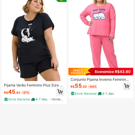
Economize R$43,80
Conjunto Pijama Inverno Feminino
Plus Size De Algodão Nap Time
55
Pijama Verão Feminino Plus Size D
R$
,20
-44%
e Algodão Lua Estrela
45
R$
,92
-27%
Envio Nacional
4-7 dias
Envio Nacional
4-7 dias
Vendedor Indicado