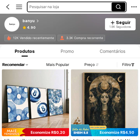
Pesquisar na loja
banyu
Seguir
1.8K Seguidores
4.90
12K Vendido recentemente
3.3K Compra recorrente
Produtos
Promo
Comentários
Recomendar
Mais Popular
Preço
Filtro
Economize R$0,20
Economize R$4,50