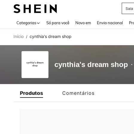
Saia
Use up 
Categorias
Só para você
Novo em
Envio nacional
Pr
Início
cynthia's dream shop
/
cynthia's dream shop
Produtos
Comentários