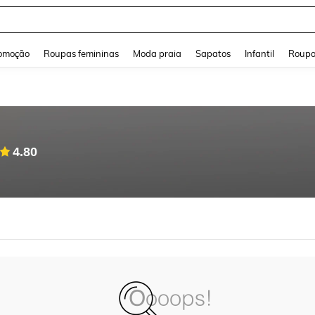
and down arrow keys to navigate search Buscas recentes and Pesquisar e Encontr
omoção
Roupas femininas
Moda praia
Sapatos
Infantil
Roupa
4.80