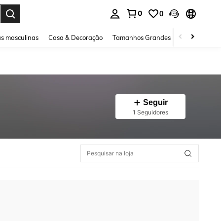
0
0
ar. Press Enter to select.
s masculinas
Casa & Decoração
Tamanhos Grandes
Joias e acessó
Seguir
1 Seguidores