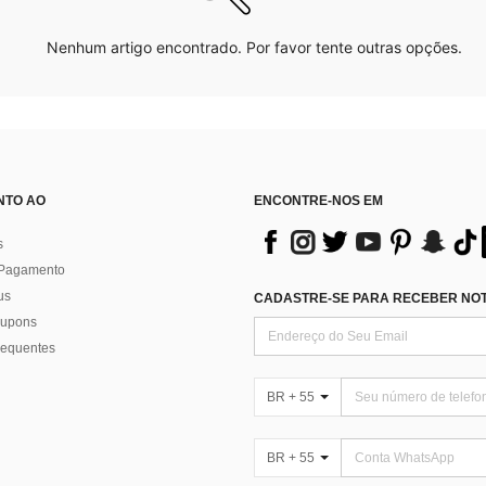
Nenhum artigo encontrado. Por favor tente outras opções.
NTO AO
ENCONTRE-NOS EM
s
 Pagamento
us
CADASTRE-SE PARA RECEBER NOTÍ
 cupons
requentes
BR + 55
BR + 55