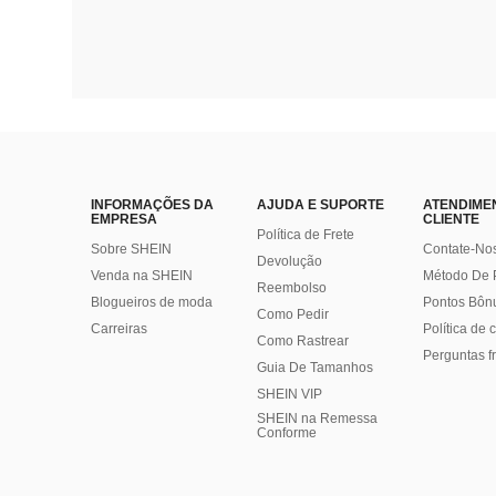
INFORMAÇÕES DA
AJUDA E SUPORTE
ATENDIME
EMPRESA
CLIENTE
Política de Frete
Sobre SHEIN
Contate-No
Devolução
Venda na SHEIN
Método De
Reembolso
Blogueiros de moda
Pontos Bôn
Como Pedir
Carreiras
Política de
Como Rastrear
Perguntas f
Guia De Tamanhos
SHEIN VIP
SHEIN na Remessa
Conforme