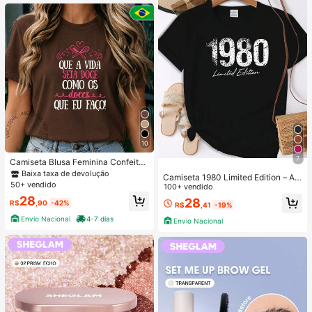
agem labial, , festa de Natal,
10
7
Camiseta Blusa Feminina Confeiteir
a Boleira Doceira Doces T Shirt Pro
Baixa taxa de devolução
Camiseta 1980 Limited Edition – Alg
fissão 100% Algodão
50+ vendido
odão Premium Estampa Vintage Mo
100+ vendido
derna
28
28
R$
,90
-42%
R$
,41
-19%
Envio Nacional
4-7 dias
Envio Nacional