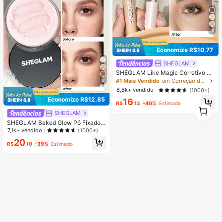
20
Economize R$10,77
SHEGLAM
SHEGLAM Like Magic Corretivo Alt
a Cobertura 12H-Shell Marca De B
6
#1 Mais Vendido
em Correção de cor Corretivo
eleza CosméTicos Maquiagem Par
8,8k+ vendido
(1000+)
a Mulheres E Meninas
Economize R$12,85
16
R$
,13
-40%
Estimado
1
SHEGLAM
1
SHEGLAM Baked Glow Pó Fixador-
Light Pink Marca De Beleza Cosmé
7,1k+ vendido
(1000+)
Ticos Maquiagem Para Mulheres E
20
Meninas
R$
,10
-39%
Estimado