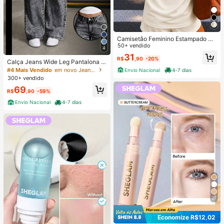
Camisetão Feminino Estampado Co
stas Farmácia Profissão Faculdade
50+ vendido
4
Curso 100% Algodão
31
R$
,90
-20%
Calça Jeans Wide Leg Pantalona F
eminina Cintura Alta Tecido Premiu
#4 Mais Vendido
em novo Jeans Feminino
Envio Nacional
4-7 dias
m Confortável Grafite
300+ vendido
69
R$
,90
-59%
Envio Nacional
4-7 dias
27
Economize R$12,02