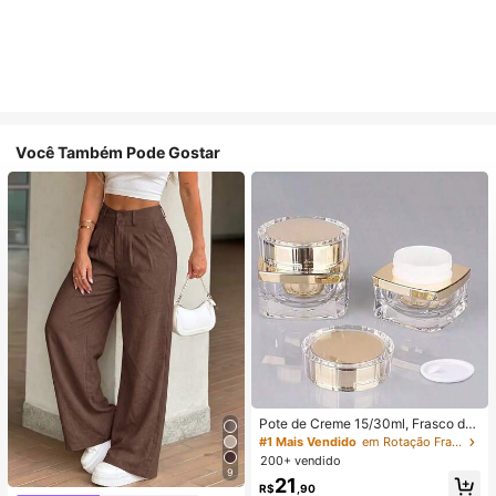
Você Também Pode Gostar
Pote de Creme 15/30ml, Frasco de
Creme Facial, Frasco de Creme par
#1 Mais Vendido
em Rotação Frascos de spray
a os Olhos, Embalagem Cosmética
200+ vendido
de Acrílico de Alta Qualidade, Frasc
9
21
o Dispensador
R$
,90