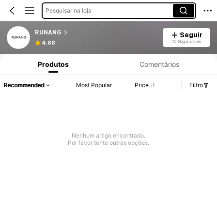
Pesquisar na loja
RUNANG
Seguir
10 Seguidores
4.88
Produtos
Comentários
Recommended
Most Popular
Price
Filtro
Nenhum artigo encontrado.
Por favor tente outras opções.