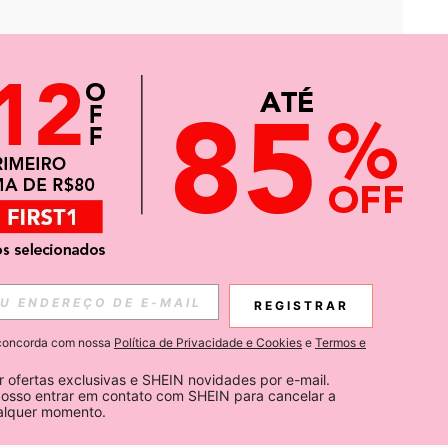
APP
CIAS SOBRE SHEIN.
REGISTRAR
Inscreva-se
ê concorda com nossa
Política de Privacidade e Cookies
e
Termos e
Subscribe
 ofertas exclusivas e SHEIN novidades por e-mail. 
osso entrar em contato com SHEIN para cancelar a 
ualquer momento.
Inscreva-se