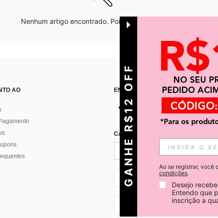
Nenhum artigo encontrado. Por favor tente outras opções.
GANHE R$12 OFF
NTO AO
ENCONTRE-NOS EM
s
 Pagamento
us
CADASTRE-SE PARA RECEBER NOTÍ
 cupons
requentes
Ao se registrar, voc
condições
.
BR + 55
Desejo receber
Entendo que p
inscrição a q
BR + 55