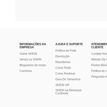
INFORMAÇÕES DA
AJUDA E SUPORTE
ATENDIME
EMPRESA
CLIENTE
Política de Frete
Sobre SHEIN
Contate-No
Devolução
Venda na SHEIN
Método De
Reembolso
Blogueiros de moda
Pontos Bôn
Como Pedir
Carreiras
Política de
Como Rastrear
Perguntas f
Guia De Tamanhos
SHEIN VIP
SHEIN na Remessa
Conforme