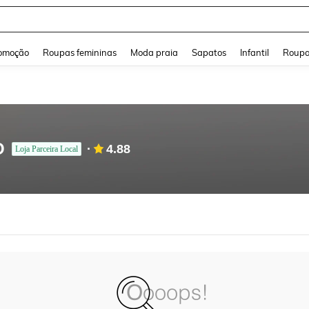
and down arrow keys to navigate search Buscas recentes and Pesquisar e Encontr
omoção
Roupas femininas
Moda praia
Sapatos
Infantil
Roupa
O
4.88
Loja Parceira Local