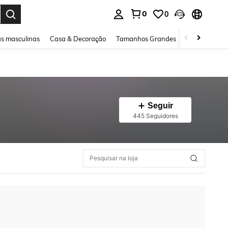
0
0
ar. Press Enter to select.
s masculinas
Casa & Decoração
Tamanhos Grandes
Joias e acessó
Seguir
445 Seguidores