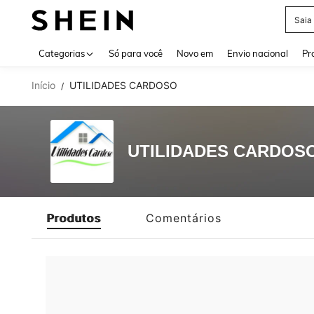
Saia
Use up 
Categorias
Só para você
Novo em
Envio nacional
Pr
Início
UTILIDADES CARDOSO
/
UTILIDADES CARDOS
Produtos
Comentários