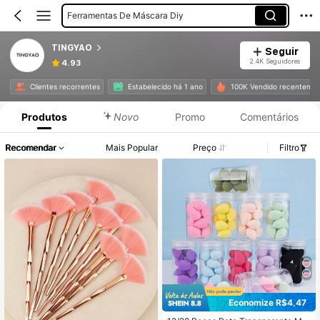
Ferramentas De Máscara Diy
Ferramentas De Massagem Facial
TINGYAO
Seguir
Limas E Polidores De Unhas
2.4K Seguidores
4.93
Clientes recorrentes
Estabelecido há 1 ano
100K Vendido recenteme
Produtos
Novo
Promo
Comentários
Recomendar
Mais Popular
Preço
Filtro
Economize R$4,47