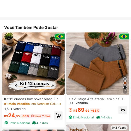
Você Também Pode Gostar
7
Kit 12 cuecas box boxer Masculinas
Kit 2 Calça Alfaiataria Feminina Co
Premium Microfibra Confort Boxer o
m Cinto
90+ vendido
#1 Mais Vendido
em Nenhum Calções de banho masculinos
u 4
1,5k+ vendido
69
R$
,99
-63%
24
R$
,85
-66%
Últimos 2 dias
Envio Nacional
4-7 dias
Envio Nacional
4-7 dias
0-3 Years