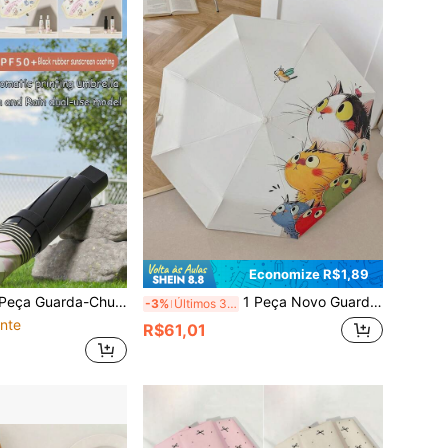
Economize R$1,89
a-Chuva Dobrável com Revestimento Preto, Proteção Solar e Proteção UV, Novo para Estudantes Mulheres no Verão
1 Peça Novo Guarda-Sol de Verão, Guarda-Chuva Dobrável Anti-UV, Impressão Digital Fresca, Uso Duplo para Dias de Sol e Chuva
-3%
Últimos 3 dias
nte
R$61,01