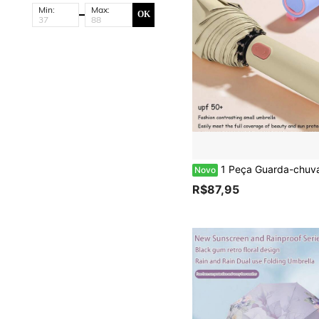
Min:
Max:
OK
1 Peça Guarda-chuva Dobrável Série Multicolorida Novo de Verão, Guarda-chuva Automático Completo para Sol 
Novo
R$87,95