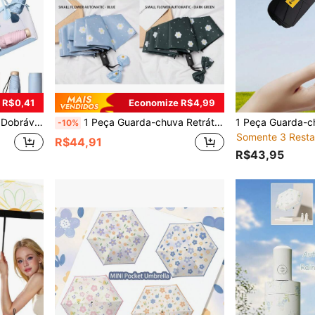
 R$0,41
Economize R$4,99
na Moda para Verão e Outono, Viagem de Negócios
1 Peça Guarda-chuva Retrátil Totalmente Automático, Guarda-chuva Retrátil Vintage para Mulheres, Adequado para Dias de Chuva e Sol, Proteção UV, Dia da Mulher, Essenciais de Viagem, Lembrancinhas de Casamento, Y2k, Quarto, Acessórios de Carro para Mulheres, Decoração de Cozinha, Coisas Fofas, Presente Dia das Mães, Decoração de Quarto, Jardim, Decoração de Cozinha, Verão, Praia, Essenciais de Viagem, Decoração de Quarto, Squishy, Formatura, Ao Ar Livre, Jardim, Essenciais de Viagem, Essenciais Portáteis, Essenciais de Praia, Temporada de Formatura, Cerimônia de Formatura, Presente de Formatura, Presente de Formatura, Parabéns Formando, Parabéns Formando, Orador da Turma, Terminar a Escola, Festa de Formatura, Essenciais ao Ar Livre, Portátil de Viagem, Essenciais de Caminhada, Essenciais de Camping, Ferramentas Portáteis, Essenciais de Verão, Portátil de Verão, Guarda-chuva / Guarda-chuva Compacto / Guarda-chuva de Viagem / Guarda-chuva à Prova de Vento / Guarda-chuva Dobrável / Guarda
-10%
Somente 3 Resta
R$44,91
R$43,95