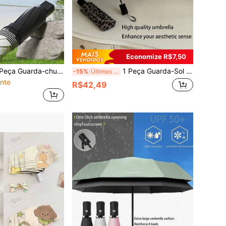
Economize R$7,50
-chuva de Sol Novo de Verão com Proteção UV, Guarda-chuva Dobrável de Uso Duplo para Sol e Chuva para Mulheres
1 Peça Guarda-Sol e Guarda-Chuva Retrô de Uso Duplo Totalmente Automático com Estampa de Onça, Dobrável com Proteção UV
-15%
Últimos 2 dias
nte
R$42,49