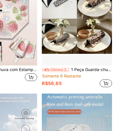
1 Peça Guarda-chuva com Estampa de Morango Rosa, Guarda-chuva Compacto Clássico Dobrável com Proteção UV, À Prova de Vento e Resistente à Água, Perfeito para Homens e Mulheres, Uso Casual, Viagem e Atividades ao Ar Livre, Proteção Solar, Sombra ao Ar Livre, Guarda-chuva Fofo, Essenciais de Viagem, Essenciais de Praia, Temporada de Formatura, Cerimônia de Formatura, Parabéns Formando, Parabéns Graduado, Orador da Turma, Terminar a Escola, Festa de Formatura, Essenciais ao Ar Livre, Essenciais de Viagem e Caminhada, Essenciais de Camping, Ferramentas Portáteis, Essenciais de Verão, Portátil de Verão, Guarda-chuva / Guarda-chuva Compacto / Guarda-chuva de Viagem / Guarda-chuva à Prova de Vento / Guarda-chuva Dobrável / Guarda-chuva de Chuva / Guarda-chuva Automático / Guarda-chuva UV / Guarda-chuva Solar / Guarda-chuva
1 Peça Guarda-chuva com Estampa de Leopardo e Bolinhas, Uso Duplo para Chuva e Sol, Proteção UV, Guarda-sol, Guarda-chuva Compacto Portátil de 5 Dobras para Mulheres
-4%
Últimos 2 dias
Somente 6 Restante
R$56,65