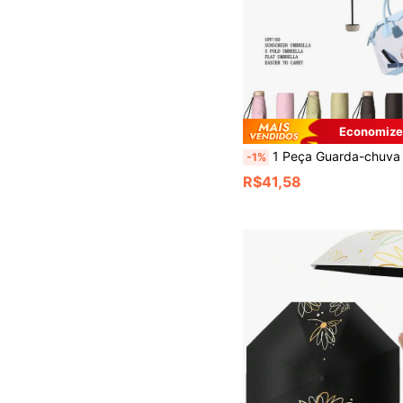
Economize
1 Peça Guarda-chuva Dobrável, Mini Guarda-chuva Portátil com Proteção UV, Guarda-sol para Viagens ao Ar Livre, Guarda-chuva de Cor Sólida 
-1%
R$41,58