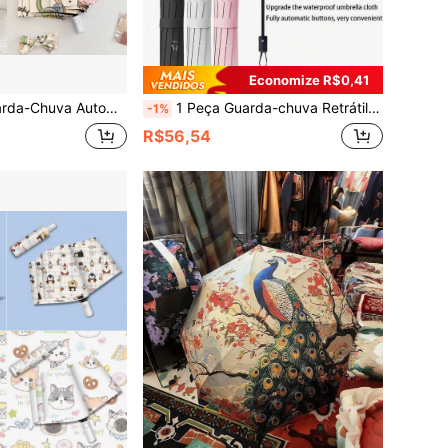
Economize R$0,41
Uso Duplo para Sol e Chuva, Estilo Fofo de Desenho Animado para Estudantes, Dobrável e Fresco, Proteção UV, Guarda-Sol
1 Peça Guarda-chuva Retrátil Automático de 3 Dobras, Unissex, Guarda-chuva Portátil com Proteção UV, Adequado para Primavera, Verão, Outono e Inverno
-1%
R$56,54