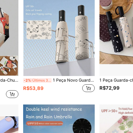
ável, Revestimento Preto com Impressão Digital, Guarda-Chuva para Todas as Estações
1 Peça Novo Guarda-Chuva de Estudante de Verão, Guarda-Chuva Automático Dobrável à Prova de Chuva e Vento de Uso Duplo
-2%
Últimos 3 dias
R$72,99
R$53,89