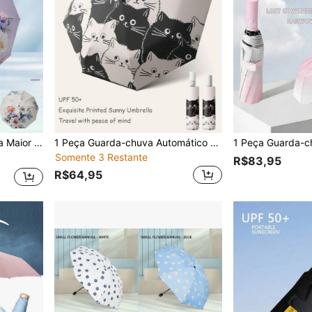
rçado Supersized de 10 Varetas para Estudantes, Verão e Outono
1 Peça Guarda-chuva Automático de Verão Novo com Desenho de Gato Preto & Branco, Guarda-chuva Dobrável Feminino para Sol & Chuva, Guarda-sol com Proteção UV
Somente 3 Restante
R$83,95
R$64,95