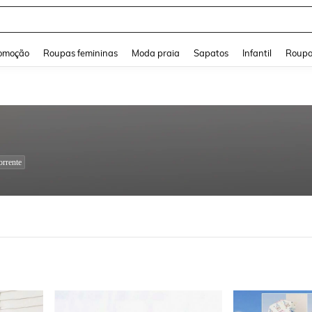
a Jeans Feminina
and down arrow keys to navigate search Buscas recentes and Pesquisar e Encontr
omoção
Roupas femininas
Moda praia
Sapatos
Infantil
Roupa
rrente