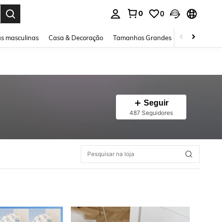
0
0
ar. Press Enter to select.
s masculinas
Casa & Decoração
Tamanhos Grandes
Joias e acessó
Seguir
487 Seguidores