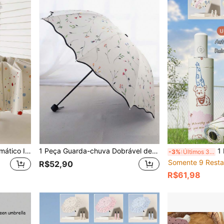
1 Peça Guarda-chuva Automático Impermeável e à Prova de Vento com Estampa de Respingo de Creme, de Uso Duplo à Prova de Chuva e Sol, Guarda-chuva Dobrável Compacto para Mulheres, Uso Externo, Jardim, Essenciais de Viagem
1 Peça Guarda-chuva Dobrável de 4 Cores, Resistente, À Prova d'Água, Proteção UV, Uso Tanto para Chuva Quanto para Sol, Escolhas de Primavera e Verão, Presentes para Damas de Honra, Decoração de Quarto, Praia, Viagem, Para Homens, Para Mulheres, Férias, Coisas Fofas, Presente do Dia das Mães, Decoração de Quarto, Jardim, Decoração de Cozinha, Verão, Praia, Essenciais de Viagem, Decoração de Quarto, Macio, Formatura, Ao Ar Livre, Jardim, Essenciais de Viagem, Essenciais Portáteis, Essenciais de Praia, Temporada de Formatura, Cerimônia de Formatura, Presente de Formatura, Parabéns Formando, Parabéns Graduado, Orador da Turma, Terminar a Escola, Festa de Formatura, Essenciais ao Ar Livre, Viagem Portátil, Essenciais de Camping, Ferramentas Portáteis, Essenciais de Verão, Portátil de Verão, Guarda-chuva / Guarda-chuva Compacto / Guarda-chuva de Viagem / Guarda-chuva à Prova de Vento / Guarda-chuva Dobrável / Guarda-chuva de Chuva / Guarda-chuva Automático / Guarda-chuva UV / Guarda-chuva d
1 Peça Guard
-3%
Últimos 3 dias
Somente 9 Resta
R$52,90
R$61,98