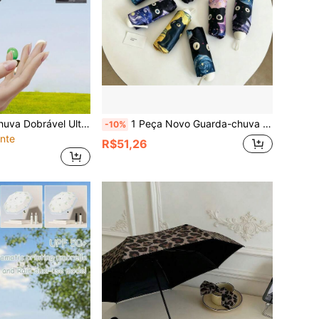
1 Peça Guarda-chuva Dobrável Ultraleve Tipo Cápsula, Adequado para Chuva ou Sol, Resfriamento de Verão, Praia, Viagem, Escolhas de Primavera e Verão, Presentes para Damas de Honra, Decoração de Quarto, Decoração de Praia, Viagem, Para Homens, Para Mulheres, Férias, Coisas Fofas, Presente do Dia das Mães, Decoração de Quarto, Jardim, Decoração de Cozinha, Verão, Essenciais de Viagem, Decoração de Quarto, Macio, Formatura, Ao Ar Livre, Jardim, Essenciais de Viagem, Essenciais Portáteis
1 Peça Novo Guarda-chuva com Design de Gato Cartoon, Uso Duplo para Chuva e Sol, Proteção UV, Guarda-sol, Guarda-chuva Compacto Portátil de 5 Dobras para Mulheres
-10%
nte
R$51,26