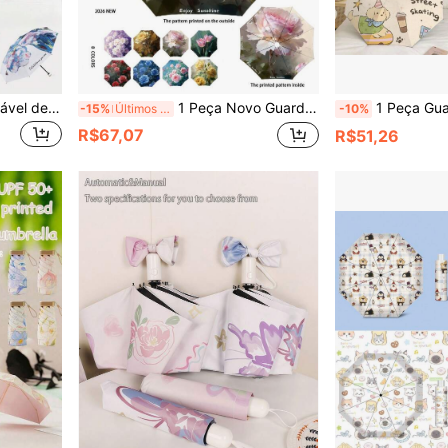
1 Peça Guarda-chuva Dobrável de Dupla Camada Resistente a UV com Estampa Floral, Guarda-chuva de Sol para Homens, Mulheres e Estudantes, para Deslocamento, Viagem, Primavera, Verão, Outono e Inverno
1 Peça Novo Guarda-Chuva Dobrável Impresso Dupla Face Estilo Pintura a Óleo Guarda-Chuva de Chuva Proteção Solar e UV Resistente para Mulheres, Homens, Estudantes, Primavera, Verão, Outono, Inverno, Presentes para Damas de Honra, Quarto, Praia, Viagem
1 Peça Guarda-Chuva Automático com Estampa Digital Novo de Verão para Mulheres, 
-15%
Últimos 2 dias
-10%
R$67,07
R$51,26