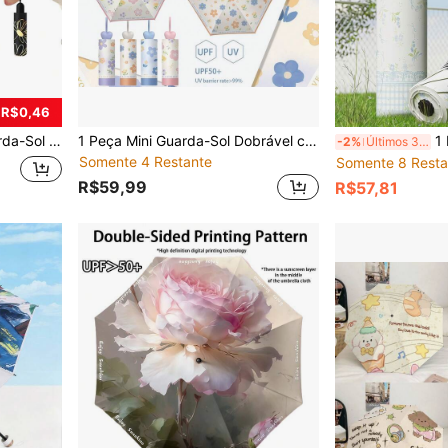
 R$0,46
, Festa de Formatura, Essenciais ao Ar Livre, Viagem Portátil, Essenciais de Camping, Ferramentas Portáteis, Essenciais de Verão, Verão Portátil, Guarda-Chuva / Guarda-Chuva Compacto / Guarda-Chuva de Viagem / Guarda-Chuva à Prova de Vento / Guarda-Chuva
1 Peça Mini Guarda-Sol Dobrável com Flor, Proteção UV, Guarda-Sol Preto de Borracha, Guarda-Sol com Alça em Formato de Coração para Homens, Mulheres e Estudantes, Guarda-Sol Dobrável para Viagens e Viagens de Negócios, Ida e Volta do Trabalho, Verão
1 Peça Guarda
-2%
Últimos 3 dias
Somente 4 Restante
Somente 8 Resta
R$59,99
R$57,81