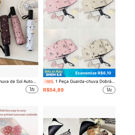
Economize R$6,10
1 Peça Guarda-chuva de Sol Automático Preto com Poá Minimalista Novo de Verão, Uso Duplo para Sol e Chuva, Dobrável, Proteção UV, Guarda-sol Feminino
1 Peça Guarda-chuva Dobrável Automático para Mulheres, Padrão Floral Creme, Guarda-chuva de Proteção UV para Dias de Chuva e Sol
-10%
R$54,89