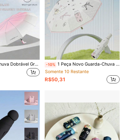
1 Peça Guarda-chuva Dobrável Grande de 10K com Gradiente, À Prova d'Água e de Sol, Adequado para Mulheres, Design Elegante para Resfriamento de Verão, Praia, Viagem, Escolhas de Primavera e Verão, Presentes para Damas de Honra, Decoração de Quarto, Praia, Viagem, Para Homens, Para Mulheres, Itens Fofos de Férias, Presente do Dia das Mães, Decoração de Quarto, Jardim, Decoração de Cozinha, Verão, Praia, Itens Essenciais de Viagem, Decoração de Quarto, Macio, Formatura, Ao Ar Livre, Jardim, Itens Essenciais de Viagem
1 Peça Novo Guarda-Chuva Dobrável de Verão, Guarda-Sol de Proteção UV de Alta Qualidade, Guarda-Chuva Dobrável Estampado para Dias de Sol e Chuva
-10%
Somente 10 Restante
R$50,31