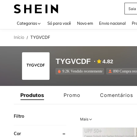
Calç
Use up 
Categorias
Só para você
Novo em
Envio nacional
Pr
Início
TYGVCDF
/
TYGVCDF
4.82
9.2K Vendido recentemente
890 Compra reco
Produtos
Promo
Comentários
Filtro
Mais
Cor