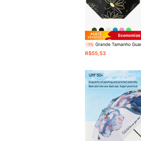
Economize
Grande Tamanho Guarda-Sol e Guarda-Chuva de Alta Qualidade Compacto Preto com Proteção UV de Uso Duplo à Prova de Vento para Mulheres, Resfriamento de Verão, Praia, Viagem, Escolhas de Primavera e Verão, Presentes para Damas de Honra, Decoração de Quarto, Decoração de Quarto, Praia, Viagem, Para Homens, Para Mulheres, Férias, Coisas Fofas, Presente do Dia das Mães, Decoração de Quarto, Jardim, Decoração de Cozinha, Verão, Praia, Essenciais de Viagem, Decoração de Quarto, Squishy, Formatura, Ao Ar Livre, Jardim, Essenciais de Viagem, Essenciais Portáteis, Essenciais de Praia, Temporada de Formatura, Cerimônia de Formatura, Presente de Formatura, Presente de Formatura, Parabéns Formando, Parabéns Formando, Valedictorian, Terminar a Escola
-1%
R$55,53