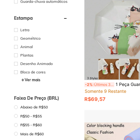
Guarda-chuva automáticos
Estampa
Letra
Geométrico
Animal
Plantas
Desenho Animado
Bloco de cores
Ver mais
1 Peça Guarda-Chuva de Verão Novo com 8 Varetas, Estampa Requintada, Proteção Solar, Proteção UV, Guarda-Sol, Guarda-Chuva Dobr
-2%
Últimos 3 dias
Somente 9 Restante
Faixa De Preço (BRL)
R$69,57
Abaixo de R$50
R$50 - R$55
R$55 - R$60
Mais de R$60