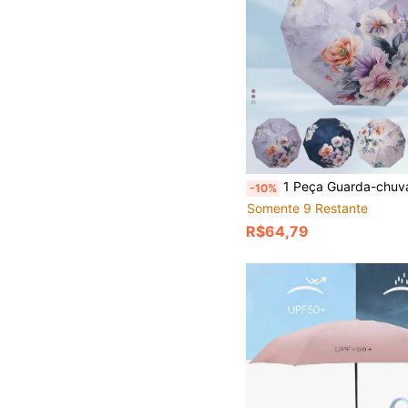
1 Peça Guarda-chuva Maior e Mais à Prova de Vento com 10 Varetas, Novo Revestimento Preto Bloqueador de UV Reversível para Sol e Chuva, Guarda-chuva Manual Dobrável Refo
-10%
Somente 9 Restante
R$64,79