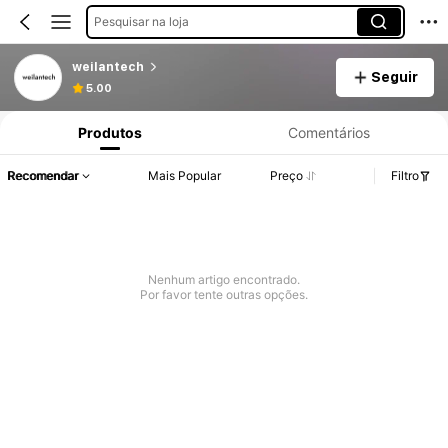
Pesquisar na loja
weilantech
Seguir
5.00
Produtos
Comentários
Recomendar
Mais Popular
Preço
Filtro
Nenhum artigo encontrado.
Por favor tente outras opções.