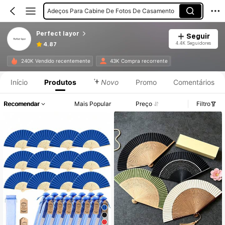
Adeços Para Cabine De Fotos De Casamento
Caixas De Embrulho Para Presentes
Perfect layor
Seguir
Rolo De Massa
4.4K Seguidores
4.87
240K Vendido recentemente
43K Compra recorrente
Início
Produtos
Novo
Promo
Comentários
Recomendar
Mais Popular
Preço
Filtro