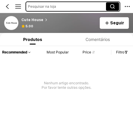
Pesquisar na loja
Cute House
Seguir
5.00
Produtos
Comentários
Recommended
Most Popular
Price
Filtro
Nenhum artigo encontrado.
Por favor tente outras opções.