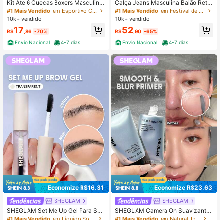
Kit Ate 6 Cuecas Boxers Masculina
Calça Jeans Masculina Balão Reto
Confortável Macia Cueca Adulto d
Baggy Premium Streetwear Oversiz
#1 Mais Vendido
em Esportivo Calções de banho masculinos
#1 Mais Vendido
em Festival de casamento Calças masculinas
e Microfibra Cores Lisa Variadas
ed Rapper Ganga Estilo Skatista Fol
10k+ vendido
10k+ vendido
gadas
17
52
R$
,86
-70%
R$
,90
-65%
Envio Nacional
4-7 dias
Envio Nacional
4-7 dias
Economize R$16,31
Economize R$23,63
SHEGLAM
SHEGLAM
SHEGLAM Set Me Up Gel Para Sob
SHEGLAM Camera On Suavizante
rancelhas Marca De Beleza Cosmé
& Desfocante Primer Marca De Bel
#1 Mais Vendido
em Líquido Sobrancelhas
#1 Mais Vendido
em Natural Tom