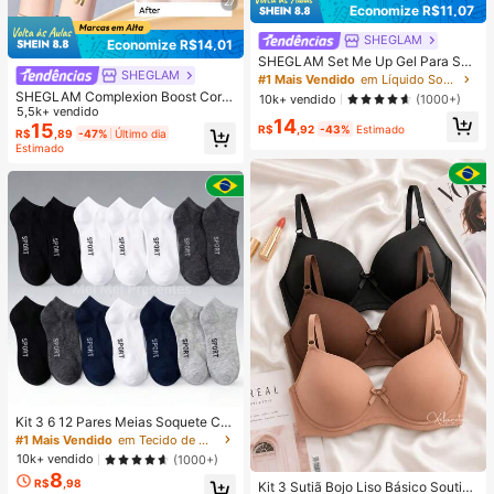
27
Economize R$11,07
SHEGLAM
Economize R$14,01
SHEGLAM Set Me Up Gel Para Sob
SHEGLAM
rancelhas Marca De Beleza Cosmé
#1 Mais Vendido
em Líquido Sobrancelhas
Ticos Maquiagem Para Mulheres E
SHEGLAM Complexion Boost Corre
10k+ vendido
(1000+)
Meninas
tivo-Buttercream Marca De Beleza
5,5k+ vendido
14
CosméTicos Maquiagem Para Mulh
15
R$
,92
-43%
Estimado
R$
,89
-47%
Último dia
eres E Meninas
Estimado
Kit 3 6 12 Pares Meias Soquete Ca
no Curto Unissex Multicolorido 40-
#1 Mais Vendido
em Tecido de malha Meias masculinas até o tornozel
46
10k+ vendido
(1000+)
8
R$
,98
Kit 3 Sutiã Bojo Liso Básico Soutien