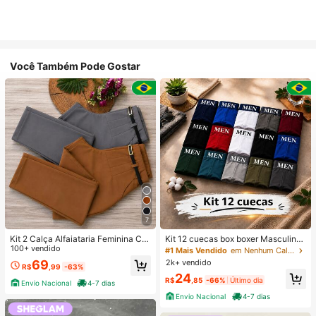
Você Também Pode Gostar
7
Kit 2 Calça Alfaiataria Feminina Co
Kit 12 cuecas box boxer Masculinas
m Cinto
100+ vendido
Premium Microfibra Confort Boxer o
#1 Mais Vendido
em Nenhum Calções de banho masculinos
u 4
2k+ vendido
69
R$
,99
-63%
24
R$
,85
-66%
Último dia
Envio Nacional
4-7 dias
Envio Nacional
4-7 dias