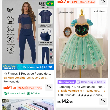
27
ilo Casual e Confortável, Adequado
R$
,12
-20%
Últimos 2 dias
para Uso Diário, Passeios, Campus,
Volta às Aulas, Estilo Feminino, Rela
xado
4-7 Years
4
Economize R$28,70
Kit Fitness 3 Peças de Roupa de Ac
ademia Feminino – Blusa de Tule +
#8 Mais Vendido
em novo Conjuntos esportivos femininos
Top com Bojo + Calça Legging - Co
70+ vendido
Glamorique Kids
njunto Academia Feminino 3 Peças
91
Glamorique Kids Vestido de Princes
– Camiseta de Tule + Top com Bojo
R$
,29
-24%
Últimos 2 dias
a para Menina Jovem, Vestido de P
+ Legging Feminina
#1 Mais Vendido
em Tecido de malha Roupas de festa para meninas
rincesa de Tule Verde, Festa de Ani
Envio Nacional
4-7 dias
400+ vendido
(1000+)
versário, Vestido Formal de Casame
142
nto e Feriado, Roupa de Festa, Pain
R$
,95
el Frontal com Estampa Glitter Verd
e, Barra com Estampa Glitter, Orient